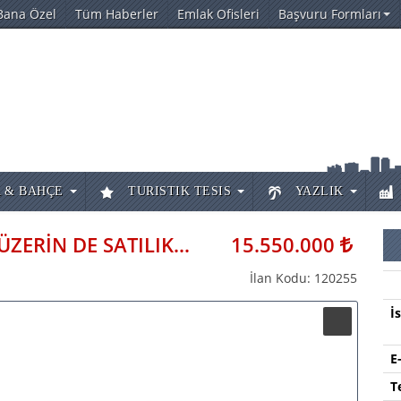
Bana Özel
Tüm Haberler
Emlak Ofisleri
Başvuru Formları
 & BAHÇE
TURISTIK TESIS
YAZLIK
ANTALYA AKSU ISPARTA YOLU ÜZERİN DE SATILIK TİCARİ ARSA DEPOLUK TARLA FİYATLARI
15.550.000
İlan Kodu: 120255
İ
E
T