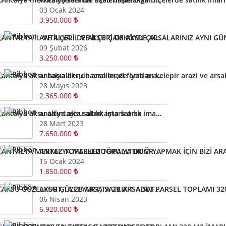
03 Ocak 2024
3.950.000
ANTALYA İL VE İLÇERİ DE AKSU ÇAMKÖYDE ARSALARINIZ AYNI GÜN NAKİTE ÇEVRİLİR
09 Şubat 2026
3.250.000
antalya aksu hacıaliler,de arsa arazi fiyatları kelepir arazi ve arsalar
28 Mayıs 2023
2.365.000
antalya aksu altıntaşta satılık imarlı arsa
28 Mart 2023
7.650.000
ANTALYA MERKEZ TOPALLI DOĞRU YATIRIM YAPMAK İÇİN BİZİ ARAYIN YARDIMCI OLALIM ARSA TARLA
15 Ocak 2024
1.850.000
AKSU GÜZELYURT,TA 2B ARSA SATLIK 1 ADET PARSEL TOPLAMI 320 M2
06 Nisan 2023
6.920.000