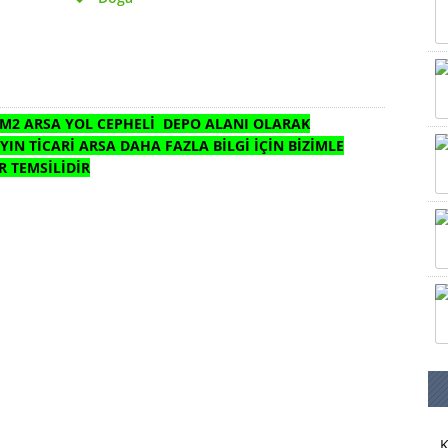
0 M2 ARSA YOL CEPHELİ DEPO ALANI OLARAK
YIN TİCARİ ARSA DAHA FAZLA BİLGİ İÇİN BİZİMLE
R TEMSİLİDİR
K