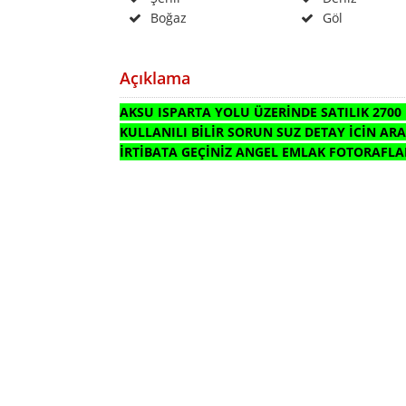
Boğaz
Göl
Açıklama
AKSU ISPARTA YOLU ÜZERİNDE SATILIK 270
KULLANILI BİLİR SORUN SUZ DETAY İCİN ARA
İRTİBATA GEÇİNİZ ANGEL EMLAK FOTORAFLA