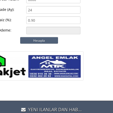
ade (Ay):
aiz (%):
Ödeme:
Hesapla
YENI ILANLAR DAN HABERDAR OLMAK IÇIN ÜYE OLUN