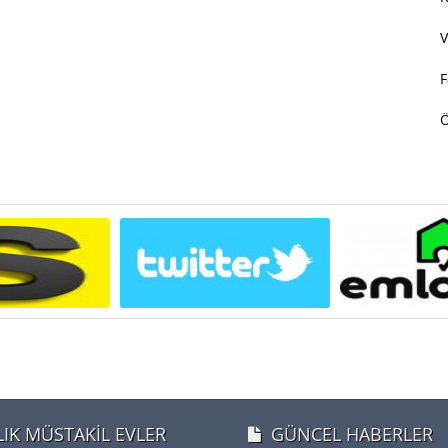
V
F
LIK MÜSTAKİL EVLER
GÜNCEL HABERLER