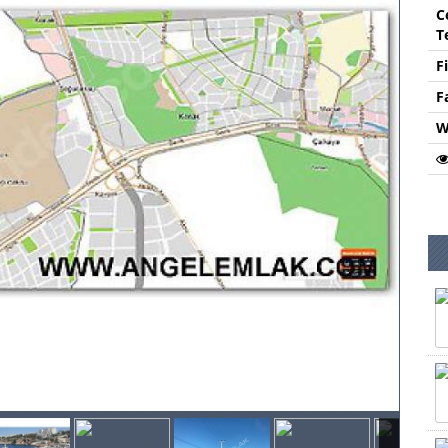
C
T
F
F
W