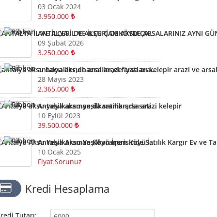
03 Ocak 2024
3.950.000
ANTALYA İL VE İLÇERİ DE AKSU ÇAMKÖYDE ARSALARINIZ AYNI GÜN NAKİTE ÇEVRİLİR
09 Şubat 2026
3.250.000
antalya aksu hacıaliler,de arsa arazi fiyatları kelepir arazi ve arsalar
28 Mayıs 2023
2.365.000
Antalya aksu-yesilkaraman,da satilik-arsa arazi kelepir
10 Eylül 2023
39.500.000
Antalya Aksu Yeşilkaraman Köyü İçerisinde Satılık Kargır Ev ve Tarla
10 Ocak 2025
Fiyat Sorunuz
Kredi Hesaplama
redi Tutarı: