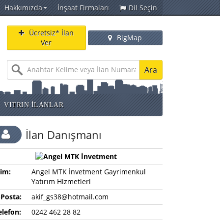
Hakkımızda
İnşaat Firmaları
Dil Seçin
Ücretsiz* İlan
BigMap
Ver
Ara
VITRIN İLANLAR
İlan Danışmanı
sim:
Angel MTK İnvetment Gayrimenkul
Yatırım Hizmetleri
-Posta:
akif_gs38@hotmail.com
elefon:
0242 462 28 82