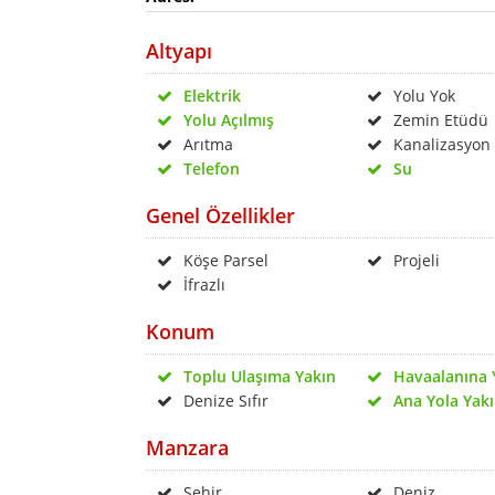
Altyapı
Elektrik
Yolu Yok
Yolu Açılmış
Zemin Etüdü
Arıtma
Kanalizasyon
Telefon
Su
Genel Özellikler
Köşe Parsel
Projeli
İfrazlı
Konum
Toplu Ulaşıma Yakın
Havaalanına 
Denize Sıfır
Ana Yola Yak
Manzara
Şehir
Deniz