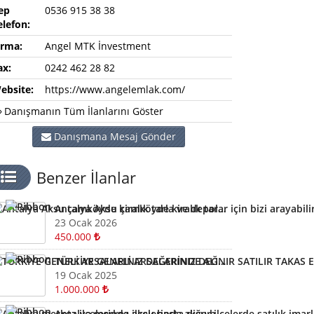
ep
0536 915 38 38
elefon:
irma:
Angel MTK İnvestment
ax:
0242 462 28 82
ebsite:
https://www.angelemlak.com/
Danışmanın Tüm İlanlarını Göster
Danışmana Mesaj Gönder
Benzer İlanlar
Antalya Aksu çamköyde kiralık tarla ve depolar için bizi arayabilirsiniz
23 Ocak 2026
450.000
TÜRKİYE GENELİ ARSALARINIZ DEĞERİNDE ALINIR SATILIR TAKAS EDİLİR ARAYIN YARDIMCI OLALIM
19 Ocak 2025
1.000.000
Antalya merkez ilçelerinde aksu başta diğer ilçelerde satılık imarlı müstail tapulu arsa