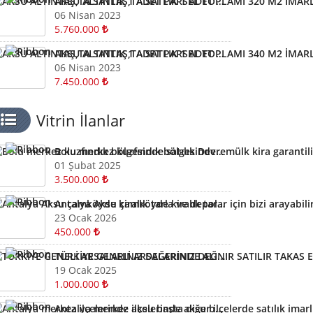
AKSU ALTINTAŞ,TA SATLIK 1 ADET PARSEL TOPLAMI 320 M2 İMARLI ARSA KELEPİR ARSA
06 Nisan 2023
5.760.000
AKSU ALTINTAŞ,TA SATLIK 1 ADET PARSEL TOPLAMI 340 M2 İMARLI ARSA KELEPİR
06 Nisan 2023
7.450.000
Vitrin İlanlar
Bolu merkez kuzfındık bölgesinde satılık Devremülk kira garantili
01 Şubat 2025
3.500.000
Antalya Aksu çamköyde kiralık tarla ve depolar için bizi arayabilirsiniz
23 Ocak 2026
450.000
TÜRKİYE GENELİ ARSALARINIZ DEĞERİNDE ALINIR SATILIR TAKAS EDİLİR ARAYIN YARDIMCI OLALIM
19 Ocak 2025
1.000.000
Antalya merkez ilçelerinde aksu başta diğer ilçelerde satılık imarlı müstail tapulu arsa