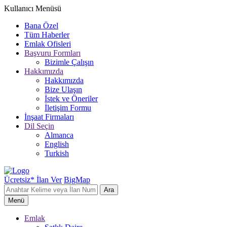
Kullanıcı Menüsü
Bana Özel
Tüm Haberler
Emlak Ofisleri
Başvuru Formları
Bizimle Çalışın
Hakkımızda
Hakkımızda
Bize Ulaşın
İstek ve Öneriler
İletişim Formu
İnşaat Firmaları
Dil Seçin
Almanca
English
Turkish
Ücretsiz* İlan Ver
BigMap
Ara
Menü
Emlak