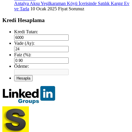
Antalya Aksu Yeşilkaraman Köyü İçerisinde Satılık Kargır Ev
ve Tarla
10 Ocak 2025
Fiyat Sorunuz
Kredi Hesaplama
Kredi Tutarı:
Vade (Ay):
Faiz (%):
Ödeme:
Hesapla