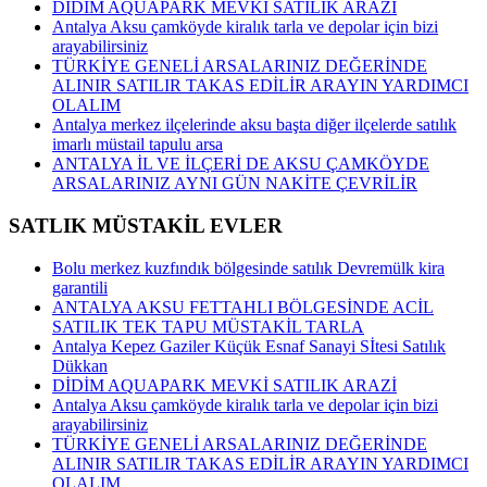
DİDİM AQUAPARK MEVKİ SATILIK ARAZİ
Antalya Aksu çamköyde kiralık tarla ve depolar için bizi
arayabilirsiniz
TÜRKİYE GENELİ ARSALARINIZ DEĞERİNDE
ALINIR SATILIR TAKAS EDİLİR ARAYIN YARDIMCI
OLALIM
Antalya merkez ilçelerinde aksu başta diğer ilçelerde satılık
imarlı müstail tapulu arsa
ANTALYA İL VE İLÇERİ DE AKSU ÇAMKÖYDE
ARSALARINIZ AYNI GÜN NAKİTE ÇEVRİLİR
SATLIK MÜSTAKİL EVLER
Bolu merkez kuzfındık bölgesinde satılık Devremülk kira
garantili
ANTALYA AKSU FETTAHLI BÖLGESİNDE ACİL
SATILIK TEK TAPU MÜSTAKİL TARLA
Antalya Kepez Gaziler Küçük Esnaf Sanayi Sİtesi Satılık
Dükkan
DİDİM AQUAPARK MEVKİ SATILIK ARAZİ
Antalya Aksu çamköyde kiralık tarla ve depolar için bizi
arayabilirsiniz
TÜRKİYE GENELİ ARSALARINIZ DEĞERİNDE
ALINIR SATILIR TAKAS EDİLİR ARAYIN YARDIMCI
OLALIM