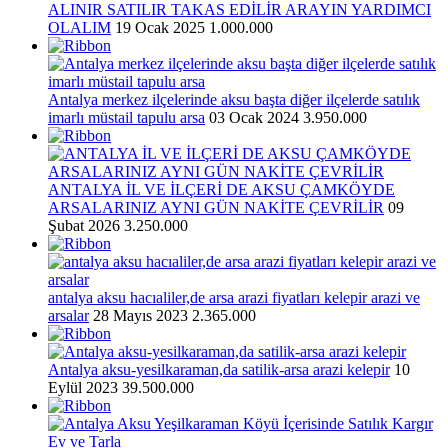
ALINIR SATILIR TAKAS EDİLİR ARAYIN YARDIMCI
OLALIM
19 Ocak 2025
1.000.000
Antalya merkez ilçelerinde aksu başta diğer ilçelerde satılık
imarlı müstail tapulu arsa
03 Ocak 2024
3.950.000
ANTALYA İL VE İLÇERİ DE AKSU ÇAMKÖYDE
ARSALARINIZ AYNI GÜN NAKİTE ÇEVRİLİR
09
Şubat 2026
3.250.000
antalya aksu hacıaliler,de arsa arazi fiyatları kelepir arazi ve
arsalar
28 Mayıs 2023
2.365.000
Antalya aksu-yesilkaraman,da satilik-arsa arazi kelepir
10
Eylül 2023
39.500.000