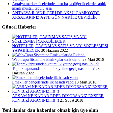
Antalya merkez ilçelerinde aksu başta diğer ilçelerde satılık
imarlı müstail tapulu arsa
ANTALYA İL VE İLÇERİ DE AKSU ÇAMKÖYDE
ARSALARINIZ AYNI GÜN NAKİTE ÇEVRİLİR
Güncel Haberler
NOTERLER, TAŞINMAZ SATIŞ VAADİ SÖZLEŞMESİ
YAPABİLECEK
30 Haziran 2022
Web-Tapu Sistemine Emlakçılar da Eklendi
28 Mart 2018
Toprak tapusundan kat mülkiyetine geçiş nasıl olur?
28
Haziran 2022
Emekliler bahçelerinde ilk hasadı yaptı
13 Mart 2018
ARSAM NE KADAR EDER DİYORSANIZ EXSPER
İÇİN BİZİ ARAYINIZ...!!!!!
21 Şubat 2018
Yeni ilanlar dan haberdar olmak için üye olun