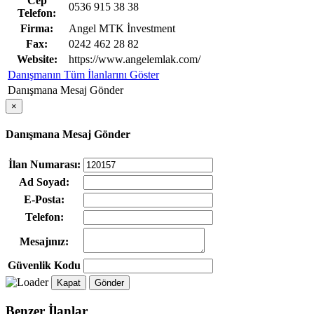
Cep
0536 915 38 38
Telefon:
Firma:
Angel MTK İnvestment
Fax:
0242 462 28 82
Website:
https://www.angelemlak.com/
Danışmanın Tüm İlanlarını Göster
Danışmana Mesaj Gönder
×
Danışmana Mesaj Gönder
İlan Numarası:
Ad Soyad:
E-Posta:
Telefon:
Mesajınız:
Güvenlik Kodu
Kapat
Gönder
Benzer İlanlar