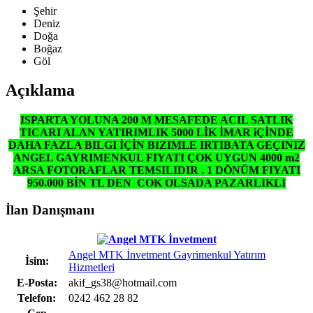
Şehir
Deniz
Doğa
Boğaz
Göl
Açıklama
ISPARTA YOLUNA 200 M MESAFEDE ACIL SATLIK
TICARI ALAN YATIRIMLIK 5000 LİK İMAR iÇİNDE
DAHA FAZLA BILGI İÇİN BIZIMLE IRTIBATA GEÇINIZ
ANGEL GAYRIMENKUL FIYATI ÇOK UYGUN 4000 m2
ARSA FOTORAFLAR TEMSILIDIR . 1 DÖNÜM FIYATI
950.000 BİN TL DEN COK OLSADA PAZARLIKLI
İlan Danışmanı
Angel MTK İnvetment Gayrimenkul Yatırım
İsim:
Hizmetleri
E-Posta:
akif_gs38@hotmail.com
Telefon:
0242 462 28 82