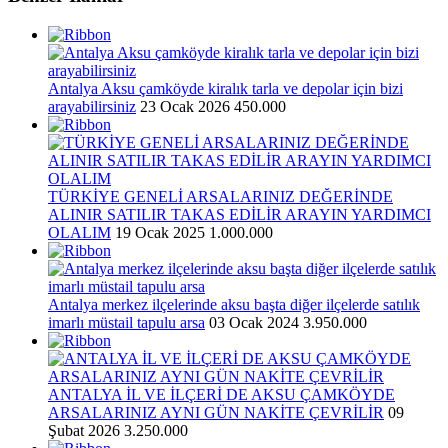
Antalya Aksu çamköyde kiralık tarla ve depolar için bizi
arayabilirsiniz
23 Ocak 2026
450.000
TÜRKİYE GENELİ ARSALARINIZ DEĞERİNDE
ALINIR SATILIR TAKAS EDİLİR ARAYIN YARDIMCI
OLALIM
19 Ocak 2025
1.000.000
Antalya merkez ilçelerinde aksu başta diğer ilçelerde satılık
imarlı müstail tapulu arsa
03 Ocak 2024
3.950.000
ANTALYA İL VE İLÇERİ DE AKSU ÇAMKÖYDE
ARSALARINIZ AYNI GÜN NAKİTE ÇEVRİLİR
09
Şubat 2026
3.250.000