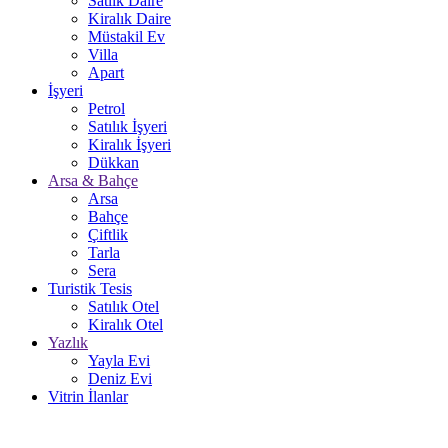
Satlık Daire
Kiralık Daire
Müstakil Ev
Villa
Apart
İşyeri
Petrol
Satılık İşyeri
Kiralık İşyeri
Dükkan
Arsa & Bahçe
Arsa
Bahçe
Çiftlik
Tarla
Sera
Turistik Tesis
Satılık Otel
Kiralık Otel
Yazlık
Yayla Evi
Deniz Evi
Vitrin İlanlar