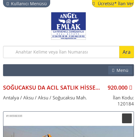
Kullanıcı Menüsü
Ücretsiz* İlan Ver
Ara
Menü
EMLAK
İŞYERI
SOĞUCAKSU DA ACIL SATLIK HİSSELİ TARLA ÇOK GÜZEL KONUMDA KELEPIR
920.000
ARSA & BAHÇE
Antalya / Aksu / Aksu / Soğucaksu Mah.
İlan Kodu:
120184
TURISTIK TESIS
YAZLIK
VITRIN İLANLAR