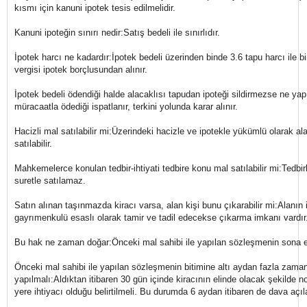
kısmı için kanuni ipotek tesis edilmelidir.
Kanuni ipoteğin sınırı nedir:Satış bedeli ile sınırlıdır.
İpotek harcı ne kadardır:İpotek bedeli üzerinden binde 3.6 tapu harcı ile
vergisi ipotek borçlusundan alınır.
İpotek bedeli ödendiği halde alacaklısı tapudan ipoteği sildirmezse ne ya
müracaatla ödediği ispatlanır, terkini yolunda karar alınır.
Hacizli mal satılabilir mi:Üzerindeki hacizle ve ipotekle yükümlü olarak al
satılabilir.
Mahkemelerce konulan tedbir-ihtiyati tedbire konu mal satılabilir mi:Tedbirl
suretle satılamaz.
Satın alınan taşınmazda kiracı varsa, alan kişi bunu çıkarabilir mi:Alanın 
gayrımenkulü esaslı olarak tamir ve tadil edecekse çıkarma imkanı vardır
Bu hak ne zaman doğar:Önceki mal sahibi ile yapılan sözleşmenin sona e
Önceki mal sahibi ile yapılan sözleşmenin bitimine altı aydan fazla zama
yapılmalı:Aldıktan itibaren 30 gün içinde kiracının elinde olacak şekilde n
yere ihtiyacı olduğu belirtilmeli. Bu durumda 6 aydan itibaren de dava açılab