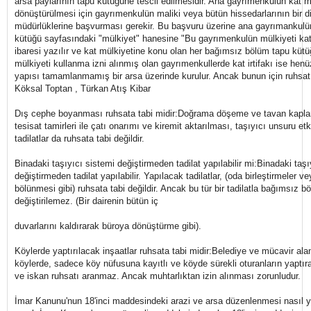
arsa paylarının tapu kütüğüne tescil edilmesidir. Ana gayrımenkulün kat m
dönüştürülmesi için gayrımenkulün maliki veya bütün hissedarlarının bir di
müdürlüklerine başvurması gerekir. Bu başvuru üzerine ana gayrımankulün
kütüğü sayfasındaki "mülkiyet" hanesine "Bu gayrımenkulün mülkiyeti kat
ibaresi yazılır ve kat mülkiyetine konu olan her bağımsız bölüm tapu kütüğü
mülkiyeti kullanma izni alınmış olan gayrımenkullerde kat irtifakı ise he
yapısı tamamlanmamış bir arsa üzerinde kurulur. Ancak bunun için ruhsat 
Köksal Toptan , Türkan Atış Kibar
Dış cephe boyanması ruhsata tabi midir:Doğrama döşeme ve tavan kaplama
tesisat tamirleri ile çatı onarımı ve kiremit aktarılması, taşıyıcı unsuru e
tadilatlar da ruhsata tabi değildir.
Binadaki taşıyıcı sistemi değiştirmeden tadilat yapılabilir mi:Binadaki taşı
değiştirmeden tadilat yapılabilir. Yapılacak tadilatlar, (oda birleştirmeler 
bölünmesi gibi) ruhsata tabi değildir. Ancak bu tür bir tadilatla bağımsız bö
değiştirilemez. (Bir dairenin bütün iç
duvarlarını kaldırarak büroya dönüştürme gibi).
Köylerde yaptırılacak inşaatlar ruhsata tabi midir:Belediye ve mücavir ala
köylerde, sadece köy nüfusuna kayıtlı ve köyde sürekli oturanların yaptıra
ve iskan ruhsatı aranmaz. Ancak muhtarlıktan izin alınması zorunludur.
İmar Kanunu'nun 18'inci maddesindeki arazi ve arsa düzenlenmesi nasıl ya