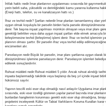
İrtifak hakkı nedir:İmar planlarının uygulanması sırasında bir gayrımenk
yerin belirli saha, yükseklik ve derinliğindeki kamu yararına kullanma hakk
(Enerji hattı, telefon, su ve kanalizasyon hattı vs.)
İfraz ve tevhid nedir? Şartları nelerdir:İmar planları tamamlanmış olan yerl
uygun olmak koşuluyla bir parselin birden fazla parsele dönüştürülmesine i
denir. Tek başına inşaat yapılması mümkün olmayan veya imar planı gereği
gerektiği belirtilen veya daha uygun inşaat şartları elde etmek amacıyla bi
birleştirmesine tevhid (birleştirme) işlemi denir. İfraz ve tevhid işleminin y
planının olması şarttır. Bir parselin ifraz veya tevhid edilip edilmeyeceğine
encümenleri alır.
Parselasyon nedir:Büyük bir parselin, imar planı şartlarına uygun olarak bi
dönüştürülmesi işlemine parselasyon denir. Parselasyon işlemleri belediy
edilerek sonuçlandırılır.
Ruhsat müddeti nedir:Ruhsat müddeti 5 yıldır. Ancak ruhsat alındığı tarihten
inşaata başlanmadığı takdirde veya başlanıp da beş yıl içinde inşaat bitiri
hükümsüz sayılır.
Yapının tescilli eski eser olup olmadığı nasıl anlaşılır:Uygulama imar plan
sırasında, eski eser özelliği gösteren yapılar parsel bazında imar planların
bunlardan hangilerinin korunması gerekli eski eser olup olmadığına, binaya
projelerini inceleyerek Kültür ve Tabiat Varlıklarını Koruma Kuralları karar 
kararlara uymak zorundadır.