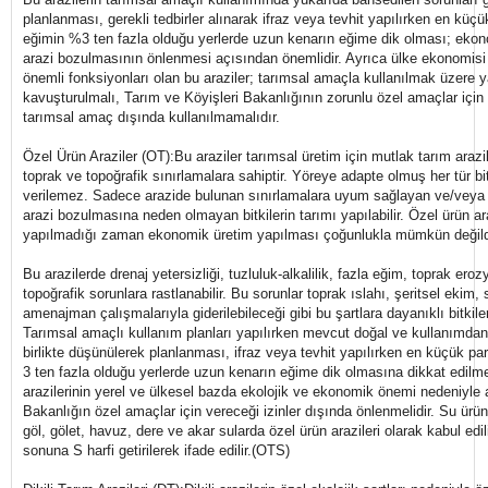
planlanması, gerekli tedbirler alınarak ifraz veya tevhit yapılırken en küçü
eğimin %3 ten fazla olduğu yerlerde uzun kenarın eğime dik olması; ekon
arazi bozulmasının önlenmesi açısından önemlidir. Ayrıca ülke ekonomisi
önemli fonksiyonları olan bu araziler; tarımsal amaçla kullanılmak üzere
kavuşturulmalı, Tarım ve Köyişleri Bakanlığının zorunlu özel amaçlar için v
tarımsal amaç dışında kullanılmamalıdır.
Özel Ürün Araziler (OT):Bu araziler tarımsal üretim için mutlak tarım arazi
toprak ve topoğrafik sınırlamalara sahiptir. Yöreye adapte olmuş her tür 
verilemez. Sadece arazide bulunan sınırlamalara uyum sağlayan ve/vey
arazi bozulmasına neden olmayan bitkilerin tarımı yapılabilir. Özel ürün ar
yapılmadığı zaman ekonomik üretim yapılması çoğunlukla mümkün değild
Bu arazilerde drenaj yetersizliği, tuzluluk-alkalilik, fazla eğim, toprak eroz
topoğrafik sorunlara rastlanabilir. Bu sorunlar toprak ıslahı, şeritsel ekim,
amenajman çalışmalarıyla giderilebileceği gibi bu şartlara dayanıklı bitkileri
Tarımsal amaçlı kullanım planları yapılırken mevcut doğal ve kullanımda
birlikte düşünülerek planlanması, ifraz veya tevhit yapılırken en küçük pa
3 ten fazla olduğu yerlerde uzun kenarın eğime dik olmasına dikkat edilmel
arazilerinin yerel ve ülkesel bazda ekolojik ve ekonomik önemi nedeniyle
Bakanlığın özel amaçlar için vereceği izinler dışında önlenmelidir. Su ürünler
göl, gölet, havuz, dere ve akar sularda özel ürün arazileri olarak kabul edi
sonuna S harfi getirilerek ifade edilir.(OTS)