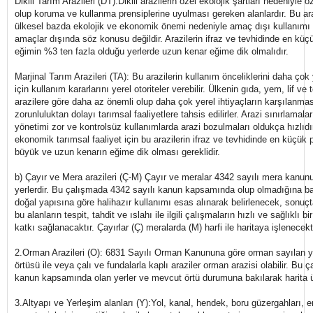
Dikili Tarım Arazileri (DT):Dikili arazilerin özel ekolojik şartları nedeniyle
olup koruma ve kullanma prensiplerine uyulması gereken alanlardır. Bu ara
ülkesel bazda ekolojik ve ekonomik önemi nedeniyle amaç dışı kullanımı B
amaçlar dışında söz konusu değildir. Arazilerin ifraz ve tevhidinde en küçü
eğimin %3 ten fazla olduğu yerlerde uzun kenar eğime dik olmalıdır.
Marjinal Tarım Arazileri (TA): Bu arazilerin kullanım önceliklerini daha çok y
için kullanım kararlarını yerel otoriteler verebilir. Ülkenin gıda, yem, lif v
arazilere göre daha az önemli olup daha çok yerel ihtiyaçların karşılanma
zorunluluktan dolayı tarımsal faaliyetlere tahsis edilirler. Arazi sınırlamalar
yönetimi zor ve kontrolsüz kullanımlarda arazi bozulmaları oldukça hızlıdı
ekonomik tarımsal faaliyet için bu arazilerin ifraz ve tevhidinde en küçük 
büyük ve uzun kenarın eğime dik olması gereklidir.
b) Çayır ve Mera arazileri (Ç-M) Çayır ve meralar 4342 sayılı mera kanu
yerlerdir. Bu çalışmada 4342 sayılı kanun kapsamında olup olmadığına ba
doğal yapısına göre halihazır kullanımı esas alınarak belirlenecek, sonu
bu alanların tespit, tahdit ve ıslahı ile ilgili çalışmaların hızlı ve sağlıklı 
katkı sağlanacaktır. Çayırlar (Ç) meralarda (M) harfi ile haritaya işlenecekt
2.Orman Arazileri (O): 6831 Sayılı Orman Kanununa göre orman sayılan 
örtüsü ile veya çalı ve fundalarla kaplı araziler orman arazisi olabilir. B
kanun kapsamında olan yerler ve mevcut örtü durumuna bakılarak harita üz
3.Altyapı ve Yerleşim alanları (Y):Yol, kanal, hendek, boru güzergahları, ener