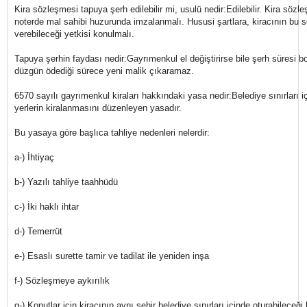
Kira sözleşmesi tapuya şerh edilebilir mi, usulü nedir:Edilebilir. Kira söz
noterde mal sahibi huzurunda imzalanmalı. Hususi şartlara, kiracının bu 
verebileceği yetkisi konulmalı.
Tapuya şerhin faydası nedir:Gayrımenkul el değiştirirse bile şerh süresi bo
düzgün ödediği sürece yeni malik çıkaramaz.
6570 sayılı gayrımenkul kiraları hakkındaki yasa nedir:Belediye sınırları i
yerlerin kiralanmasını düzenleyen yasadır.
Bu yasaya göre başlıca tahliye nedenleri nelerdir:
a-) İhtiyaç
b-) Yazılı tahliye taahhüdü
c-) İki haklı ihtar
d-) Temerrüt
e-) Esaslı surette tamir ve tadilat ile yeniden inşa
f-) Sözleşmeye aykırılık
g-) Konutlar için kiracının aynı şehir belediye sınırları içinde oturabileceğ