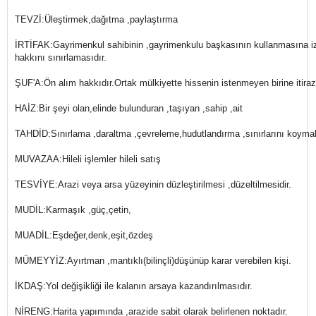
TEVZİ:Üleştirmek,dağıtma ,paylaştırma
İRTİFAK:Gayrimenkul sahibinin ,gayrimenkulu başkasının kullanmasına iz
hakkını sınırlamasıdır.
ŞUF'A:Ön alım hakkıdır.Ortak mülkiyette hissenin istenmeyen birine itirazı
HAİZ:Bir şeyi olan,elinde bulunduran ,taşıyan ,sahip ,ait
TAHDİD:Sınırlama ,daraltma ,çevreleme,hudutlandırma ,sınırlarını koym
MUVAZAA:Hileli işlemler hileli satış
TESVİYE:Arazi veya arsa yüzeyinin düzleştirilmesi ,düzeltilmesidir.
MUDİL:Karmaşık ,güç,çetin,
MUADİL:Eşdeğer,denk,eşit,özdeş
MÜMEYYİZ:Ayırtman ,mantıklı(bilinçli)düşünüp karar verebilen kişi.
İKDAŞ:Yol değişikliği ile kalanın arsaya kazandırılmasıdır.
NİRENG:Harita yapımında ,arazide sabit olarak belirlenen noktadır.