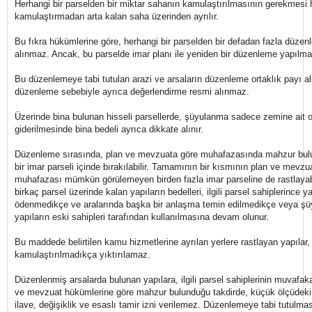
Herhangi bir parselden bir miktar sahanın kamulaştırılmasının gerekmesi h
kamulaştırmadan arta kalan saha üzerinden ayrılır.
Bu fıkra hükümlerine göre, herhangi bir parselden bir defadan fazla düzen
alınmaz. Ancak, bu parselde imar planı ile yeniden bir düzenleme yapılma
Bu düzenlemeye tabi tutulan arazi ve arsaların düzenleme ortaklık payı al
düzenleme sebebiyle ayrıca değerlendirme resmi alınmaz.
Üzerinde bina bulunan hisseli parsellerde, şüyulanma sadece zemine ait 
giderilmesinde bina bedeli ayrıca dikkate alınır.
Düzenleme sırasında, plan ve mevzuata göre muhafazasında mahzur bul
bir imar parseli içinde bırakılabilir. Tamamının bir kısmının plan ve mevz
muhafazası mümkün görülemeyen birden fazla imar parseline de rastlayabil
birkaç parsel üzerinde kalan yapıların bedelleri, ilgili parsel sahiplerince y
ödenmedikçe ve aralarında başka bir anlaşma temin edilmedikçe veya şü
yapıların eski sahipleri tarafından kullanılmasına devam olunur.
Bu maddede belirtilen kamu hizmetlerine ayrılan yerlere rastlayan yapılar,
kamulaştırılmadıkça yıktırılamaz.
Düzenlenmiş arsalarda bulunan yapılara, ilgili parsel sahiplerinin muvafak
ve mevzuat hükümlerine göre mahzur bulunduğu takdirde, küçük ölçüdeki z
ilave, değişiklik ve esaslı tamir izni verilemez. Düzenlemeye tabi tutulmas