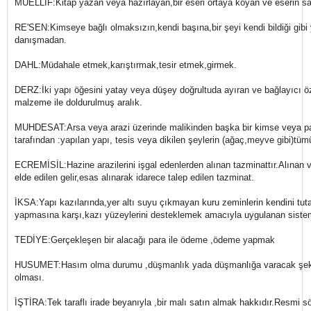
MÜELLİF:Kitap yazan veya hazırlayan,bir eseri ortaya koyan ve eserin sa
RE'SEN:Kimseye bağlı olmaksızın,kendi başına,bir şeyi kendi bildiği gib
danışmadan.
DAHL:Müdahale etmek,karıştırmak,tesir etmek,girmek.
DERZ:İki yapı öğesini yatay veya düşey doğrultuda ayıran ve bağlayıcı öz
malzeme ile doldurulmuş aralık.
MUHDESAT:Arsa veya arazi üzerinde malikinden başka bir kimse veya pay
tarafından :yapılan yapı, tesis veya dikilen şeylerin (ağaç,meyve gibi)tüm
ECREMİSİL:Hazine arazilerini işgal edenlerden alınan tazminattır.Alınan v
elde edilen gelir,esas alınarak idarece talep edilen tazminat.
İKSA:Yapı kazılarında,yer altı suyu çıkmayan kuru zeminlerin kendini t
yapmasına karşı,kazı yüzeylerini desteklemek amacıyla uygulanan sistem
TEDİYE:Gerçekleşen bir alacağı para ile ödeme ,ödeme yapmak
HUSUMET:Hasım olma durumu ,düşmanlık yada düşmanlığa varacak şekil
olması.
İŞTİRA:Tek taraflı irade beyanıyla ,bir malı satın almak hakkıdır.Resmi