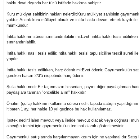
hakkı devri dışında her türlü istifade hakkına sahiptir.
Kuru mülkiyet sahibinin hakları nelerdir:Kuru mülkiyet sahibinin gayrımenk
yoktur. Ancak kuru mülkiyet olarak ve intifa hakkı devam etmek kaydı ile
mümkündür.
İntifa hakkının süresi sınırlandırılabilir mi:Evet, intifa hakkı tesis edilirken b
sınırlandırılabilir.
İntifa hakkı nasıl tesis edilir:İntifa hakkı tesisi tapu siciline tescil sureti 
yapılır.
İntifa hakkı tesis edilirken, harç ödenir mi:Evet ödenir. Gayrımenkulün sa
gereken harcın 2/3'ü nispetinde harç ödenir.
Şuf'a hakkı nedir:Bir taşınmazın hissedarı, payını diğer paydaşlardan hari
paydaşlara tanınan "öncelikle alım" hakkıdır.
Önalım (şuf'a) hakkının kullanma süresi nedir:Tapuda satışın yapıldığının ö
itibaren 1 ay, her halde 10 yıl geçince bu hak kullanılamaz.
İpotek nedir:Halen mevcut veya ileride mevcut olacak veya doğması muht
alacağın temini için gayrımenkul'un teminat olarak gösterilmesidir.
Gayrımenkul satışlarında karşılanmayan kısım için ne yapılmalıdır:Satış