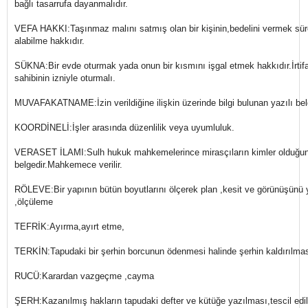
bağlı tasarrufa dayanmalıdır.
VEFA HAKKI:Taşınmaz malını satmış olan bir kişinin,bedelini vermek süre
alabilme hakkıdır.
SÜKNA:Bir evde oturmak yada onun bir kısmını işgal etmek hakkıdır.İrtifa
sahibinin izniyle oturmalı.
MUVAFAKATNAME:İzin verildiğine ilişkin üzerinde bilgi bulunan yazılı bel
KOORDİNELİ:İşler arasında düzenlilik veya uyumluluk.
VERASET İLAMI:Sulh hukuk mahkemelerince mirasçıların kimler olduğun
belgedir.Mahkemece verilir.
RÖLEVE:Bir yapının bütün boyutlarını ölçerek plan ,kesit ve görünüşünü
,ölçüleme
TEFRİK:Ayırma,ayırt etme,
TERKİN:Tapudaki bir şerhin borcunun ödenmesi halinde şerhin kaldırılması
RUCÜ:Karardan vazgeçme ,cayma
ŞERH:Kazanılmış hakların tapudaki defter ve kütüğe yazılması,tescil edi