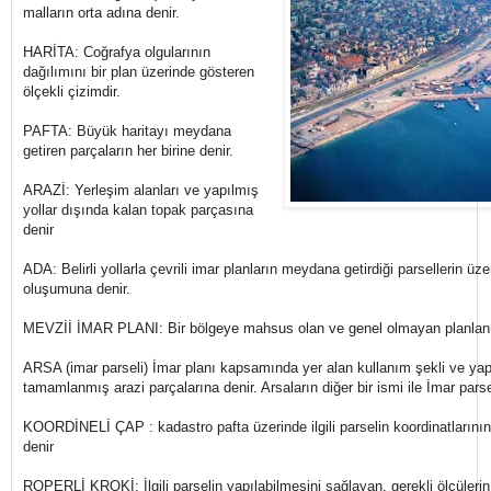
malların orta adına denir.
HARİTA: Coğrafya olgularının
dağılımını bir plan üzerinde gösteren
ölçekli çizimdir.
PAFTA: Büyük haritayı meydana
getiren parçaların her birine denir.
ARAZİ: Yerleşim alanları ve yapılmış
yollar dışında kalan topak parçasına
denir
ADA: Belirli yollarla çevrili imar planların meydana getirdiği parsellerin üze
oluşumuna denir.
MEVZİİ İMAR PLANI: Bir bölgeye mahsus olan ve genel olmayan planlanm
ARSA (imar parseli) İmar planı kapsamında yer alan kullanım şekli ve yap
tamamlanmış arazi parçalarına denir. Arsaların diğer bir ismi ile İmar parseli
KOORDİNELİ ÇAP : kadastro pafta üzerinde ilgili parselin koordinatların
denir
ROPERLİ KROKİ: İlgili parselin yapılabilmesini sağlayan, gerekli ölçüler