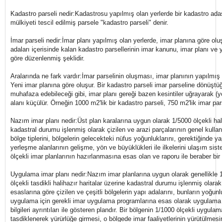
Kadastro parseli nedir:Kadastrosu yapılmış olan yerlerde bir kadastro ada
mülkiyeti tescil edilmiş parsele "kadastro parseli" denir.
İmar parseli nedir:İmar planı yapılmış olan yerlerde, imar planına göre ol
adaları içerisinde kalan kadastro parsellerinin imar kanunu, imar planı ve 
göre düzenlenmiş şeklidir.
Aralarında ne fark vardır:İmar parselinin oluşması, imar planının yapılmış 
Yeni imar planına göre oluşur. Bir kadastro parseli imar parseline dönüşt
muhafaza edebileceği gibi, imar planı gereği bazen kesintiler uğrayarak (yol
alanı küçülür. Örneğin 1000 m2'lik bir kadastro parseli, 750 m2'lik imar pa
Nazım imar planı nedir:Üst plan karalarına uygun olarak 1/5000 ölçekli hali
kadastral durumu işlenmiş olarak çizilen ve arazi parçalarının genel kullanı
bölge tiplerini, bölgelerin gelecekteki nüfus yoğunluklarını, gerektiğinde y
yerleşme alanlarının gelişme, yön ve büyüklükleri ile ilkelerini ulaşım sis
ölçekli imar planlarının hazırlanmasına esas olan ve raporu ile beraber bir 
Uygulama imar planı nedir:Nazım imar planlarına uygun olarak genellikle
ölçekli tasdikli halihazır haritalar üzerine kadastral durumu işlenmiş olara
esaslarına göre çizilen ve çeşitli bölgelerin yapı adalarını, bunların yoğunl
uygulama için gerekli imar uygulama programlarına esas olarak uygulama e
bilgileri ayrıntıları ile gösteren plandır. Bir bölgenin 1/1000 ölçekli uygula
tasdiklenerek yürürlüğe girmesi, o bölgede imar faaliyetlerinin yürütülmesin