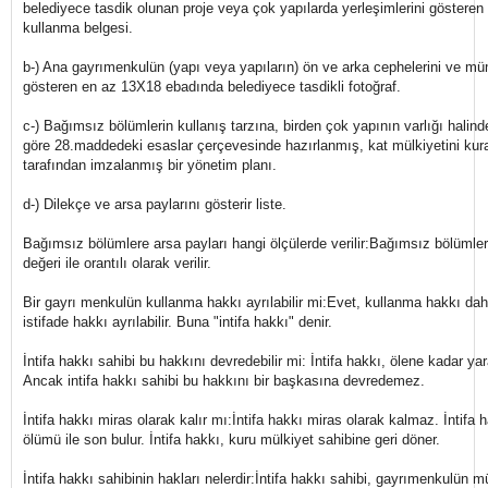
belediyece tasdik olunan proje veya çok yapılarda yerleşimlerini gösteren 
kullanma belgesi.
b-) Ana gayrımenkulün (yapı veya yapıların) ön ve arka cephelerini ve m
gösteren en az 13X18 ebadında belediyece tasdikli fotoğraf.
c-) Bağımsız bölümlerin kullanış tarzına, birden çok yapının varlığı halinde
göre 28.maddedeki esaslar çerçevesinde hazırlanmış, kat mülkiyetini kuran
tarafından imzalanmış bir yönetim planı.
d-) Dilekçe ve arsa paylarını gösterir liste.
Bağımsız bölümlere arsa payları hangi ölçülerde verilir:Bağımsız bölümlere
değeri ile orantılı olarak verilir.
Bir gayrı menkulün kullanma hakkı ayrılabilir mi:Evet, kullanma hakkı daha
istifade hakkı ayrılabilir. Buna "intifa hakkı" denir.
İntifa hakkı sahibi bu hakkını devredebilir mi: İntifa hakkı, ölene kadar ya
Ancak intifa hakkı sahibi bu hakkını bir başkasına devredemez.
İntifa hakkı miras olarak kalır mı:İntifa hakkı miras olarak kalmaz. İntifa 
ölümü ile son bulur. İntifa hakkı, kuru mülkiyet sahibine geri döner.
İntifa hakkı sahibinin hakları nelerdir:İntifa hakkı sahibi, gayrımenkulün mü