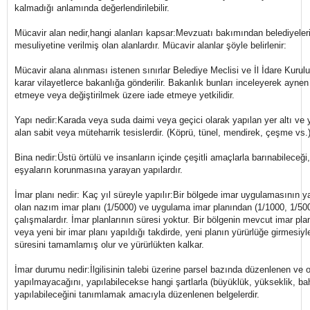
kalmadığı anlamında değerlendirilebilir.
Mücavir alan nedir,hangi alanları kapsar:Mevzuatı bakımından belediyeleri
mesuliyetine verilmiş olan alanlardır. Mücavir alanlar şöyle belirlenir:
Mücavir alana alınması istenen sınırlar Belediye Meclisi ve İl İdare Kurulu 
karar vilayetlerce bakanlığa gönderilir. Bakanlık bunları inceleyerek aynen
etmeye veya değiştirilmek üzere iade etmeye yetkilidir.
Yapı nedir:Karada veya suda daimi veya geçici olarak yapılan yer altı ve y
alan sabit veya müteharrik tesislerdir. (Köprü, tünel, mendirek, çeşme vs.
Bina nedir:Üstü örtülü ve insanların içinde çeşitli amaçlarla barınabileceği
eşyaların korunmasına yarayan yapılardır.
İmar planı nedir: Kaç yıl süreyle yapılır:Bir bölgede imar uygulamasının ya
olan nazım imar planı (1/5000) ve uygulama imar planından (1/1000, 1/5
çalışmalardır. İmar planlarının süresi yoktur. Bir bölgenin mevcut imar plan
veya yeni bir imar planı yapıldığı takdirde, yeni planın yürürlüğe girmesiyle
süresini tamamlamış olur ve yürürlükten kalkar.
İmar durumu nedir:İlgilisinin talebi üzerine parsel bazında düzenlenen ve o
yapılmayacağını, yapılabilecekse hangi şartlarla (büyüklük, yükseklik, ba
yapılabileceğini tanımlamak amacıyla düzenlenen belgelerdir.