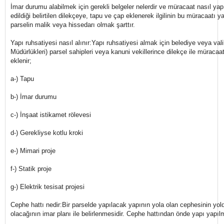
İmar durumu alabilmek için gerekli belgeler nelerdir ve müracaat nasıl yap
edildiği belirtilen dilekçeye, tapu ve çap eklenerek ilgilinin bu müracaatı yap
parselin malik veya hissedarı olmak şarttır.
Yapı ruhsatiyesi nasıl alınır:Yapı ruhsatiyesi almak için belediye veya valil
Müdürlükleri) parsel sahipleri veya kanuni vekillerince dilekçe ile müracaat
eklenir;
a-) Tapu
b-) İmar durumu
c-) İnşaat istikamet rölevesi
d-) Gerekliyse kotlu kroki
e-) Mimari proje
f-) Statik proje
g-) Elektrik tesisat projesi
Cephe hattı nedir:Bir parselde yapılacak yapının yola olan cephesinin yo
olacağının imar planı ile belirlenmesidir. Cephe hattından önde yapı yapıl