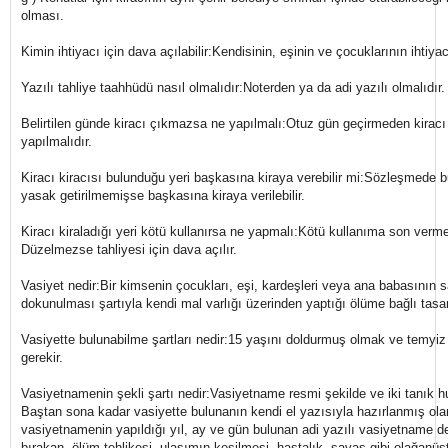
olması.
Kimin ihtiyacı için dava açılabilir:Kendisinin, eşinin ve çocuklarının ihtiyac
Yazılı tahliye taahhüdü nasıl olmalıdır:Noterden ya da adi yazılı olmalıdır.
Belirtilen günde kiracı çıkmazsa ne yapılmalı:Otuz gün geçirmeden kiracı 
yapılmalıdır.
Kiracı kiracısı bulunduğu yeri başkasına kiraya verebilir mi:Sözleşmede 
yasak getirilmemişse başkasına kiraya verilebilir.
Kiracı kiraladığı yeri kötü kullanırsa ne yapmalı:Kötü kullanıma son vermes
Düzelmezse tahliyesi için dava açılır.
Vasiyet nedir:Bir kimsenin çocukları, eşi, kardeşleri veya ana babasının s
dokunulması şartıyla kendi mal varlığı üzerinden yaptığı ölüme bağlı tasar
Vasiyette bulunabilme şartları nedir:15 yaşını doldurmuş olmak ve temyiz
gerekir.
Vasiyetnamenin şekli şartı nedir:Vasiyetname resmi şekilde ve iki tanık h
Baştan sona kadar vasiyette bulunanın kendi el yazısıyla hazırlanmış ola
vasiyetnamenin yapıldığı yıl, ay ve gün bulunan adi yazılı vasiyetname de 
bırakan, ölüm tehlikesi, ulaşımın kesilmesi, hastalık, savaş gibi olağan