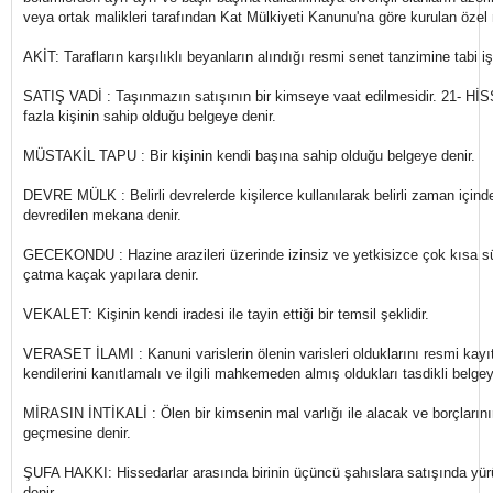
veya ortak malikleri tarafından Kat Mülkiyeti Kanunu'na göre kurulan özel
AKİT: Tarafların karşılıklı beyanların alındığı resmi senet tanzimine tabi i
SATIŞ VADİ : Taşınmazın satışının bir kimseye vaat edilmesidir. 21- Hİ
fazla kişinin sahip olduğu belgeye denir.
MÜSTAKİL TAPU : Bir kişinin kendi başına sahip olduğu belgeye denir.
DEVRE MÜLK : Belirli devrelerde kişilerce kullanılarak belirli zaman içinde
devredilen mekana denir.
GECEKONDU : Hazine arazileri üzerinde izinsiz ve yetkisizce çok kısa s
çatma kaçak yapılara denir.
VEKALET: Kişinin kendi iradesi ile tayin ettiği bir temsil şeklidir.
VERASET İLAMI : Kanuni varislerin ölenin varisleri olduklarını resmi kayıt
kendilerini kanıtlamalı ve ilgili mahkemeden almış oldukları tasdikli belgey
MİRASIN İNTİKALİ : Ölen bir kimsenin mal varlığı ile alacak ve borçlarını
geçmesine denir.
ŞUFA HAKKI: Hissedarlar arasında birinin üçüncü şahıslara satışında yür
denir.