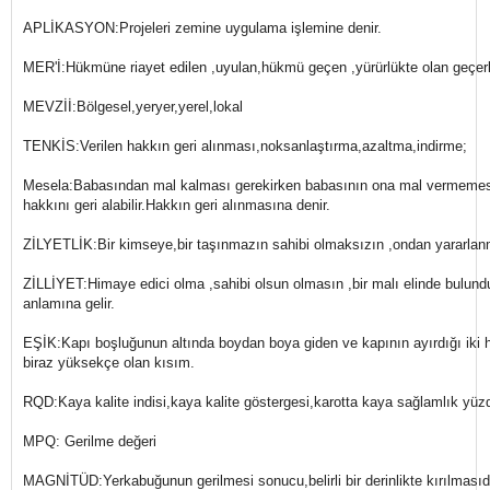
APLİKASYON:Projeleri zemine uygulama işlemine denir.
MER'İ:Hükmüne riayet edilen ,uyulan,hükmü geçen ,yürürlükte olan geçerl
MEVZİİ:Bölgesel,yeryer,yerel,lokal
TENKİS:Verilen hakkın geri alınması,noksanlaştırma,azaltma,indirme;
Mesela:Babasından mal kalması gerekirken babasının ona mal vermeme
hakkını geri alabilir.Hakkın geri alınmasına denir.
ZİLYETLİK:Bir kimseye,bir taşınmazın sahibi olmaksızın ,ondan yararlan
ZİLLİYET:Himaye edici olma ,sahibi olsun olmasın ,bir malı elinde bulundu
anlamına gelir.
EŞİK:Kapı boşluğunun altında boydan boya giden ve kapının ayırdığı iki
biraz yüksekçe olan kısım.
RQD:Kaya kalite indisi,kaya kalite göstergesi,karotta kaya sağlamlık yüz
MPQ: Gerilme değeri
MAGNİTÜD:Yerkabuğunun gerilmesi sonucu,belirli bir derinlikte kırılmasıdı