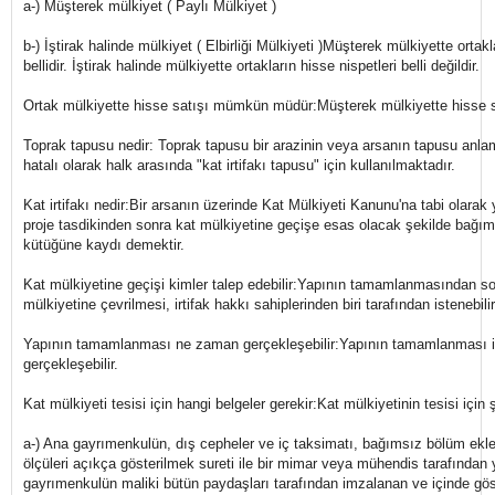
a-) Müşterek mülkiyet ( Paylı Mülkiyet )
b-) İştirak halinde mülkiyet ( Elbirliği Mülkiyeti )Müşterek mülkiyette ortakl
bellidir. İştirak halinde mülkiyette ortakların hisse nispetleri belli değildir.
Ortak mülkiyette hisse satışı mümkün müdür:Müşterek mülkiyette hisse 
Toprak tapusu nedir: Toprak tapusu bir arazinin veya arsanın tapusu anlam
hatalı olarak halk arasında "kat irtifakı tapusu" için kullanılmaktadır.
Kat irtifakı nedir:Bir arsanın üzerinde Kat Mülkiyeti Kanunu'na tabi olarak 
proje tasdikinden sonra kat mülkiyetine geçişe esas olacak şekilde bağım
kütüğüne kaydı demektir.
Kat mülkiyetine geçişi kimler talep edebilir:Yapının tamamlanmasından sonr
mülkiyetine çevrilmesi, irtifak hakkı sahiplerinden biri tarafından istenebilir
Yapının tamamlanması ne zaman gerçekleşebilir:Yapının tamamlanması isk
gerçekleşebilir.
Kat mülkiyeti tesisi için hangi belgeler gerekir:Kat mülkiyetinin tesisi için 
a-) Ana gayrımenkulün, dış cepheler ve iç taksimatı, bağımsız bölüm eklen
ölçüleri açıkça gösterilmek sureti ile bir mimar veya mühendis tarafından
gayrımenkulün maliki bütün paydaşları tarafından imzalanan ve içinde göst