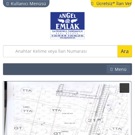
Kullanıcı Menüsü
Ücretsiz* İlan Ver
Ara
Menü
EMLAK
İŞYERI
ARSA & BAHÇE
TURISTIK TESIS
YAZLIK
VITRIN İLANLAR