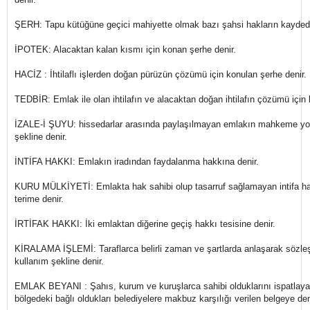
ŞERH: Tapu kütüğüne geçici mahiyette olmak bazı şahsi hakların kaydedi
İPOTEK: Alacaktan kalan kısmı için konan şerhe denir.
HACİZ : İhtilaflı işlerden doğan pürüzün çözümü için konulan şerhe denir.
TEDBİR: Emlak ile olan ihtilafın ve alacaktan doğan ihtilafın çözümü için
İZALE-İ ŞUYU: hissedarlar arasında paylaşılmayan emlakın mahkeme yol
şekline denir.
İNTİFA HAKKI: Emlakın iradından faydalanma hakkına denir.
KURU MÜLKİYETİ: Emlakta hak sahibi olup tasarruf sağlamayan intifa hak
terime denir.
İRTİFAK HAKKI: İki emlaktan diğerine geçiş hakkı tesisine denir.
KİRALAMA İŞLEMİ: Taraflarca belirli zaman ve şartlarda anlaşarak sözleş
kullanım şekline denir.
EMLAK BEYANI : Şahıs, kurum ve kuruşlarca sahibi olduklarını ispatlaya
bölgedeki bağlı oldukları belediyelere makbuz karşılığı verilen belgeye den