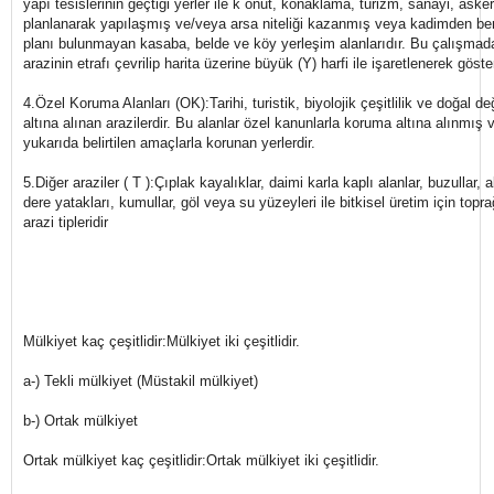
yapı tesislerinin geçtiği yerler ile k onut, konaklama, turizm, sanayi, aske
planlanarak yapılaşmış ve/veya arsa niteliği kazanmış veya kadimden ber
planı bulunmayan kasaba, belde ve köy yerleşim alanlarıdır. Bu çalışmada
arazinin etrafı çevrilip harita üzerine büyük (Y) harfi ile işaretlenerek göster
4.Özel Koruma Alanları (OK):Tarihi, turistik, biyolojik çeşitlilik ve doğal d
altına alınan arazilerdir. Bu alanlar özel kanunlarla koruma altına alınmış
yukarıda belirtilen amaçlarla korunan yerlerdir.
5.Diğer araziler ( T ):Çıplak kayalıklar, daimi karla kaplı alanlar, buzullar, 
dere yatakları, kumullar, göl veya su yüzeyleri ile bitkisel üretim için top
arazi tipleridir
Mülkiyet kaç çeşitlidir:Mülkiyet iki çeşitlidir.
a-) Tekli mülkiyet (Müstakil mülkiyet)
b-) Ortak mülkiyet
Ortak mülkiyet kaç çeşitlidir:Ortak mülkiyet iki çeşitlidir.