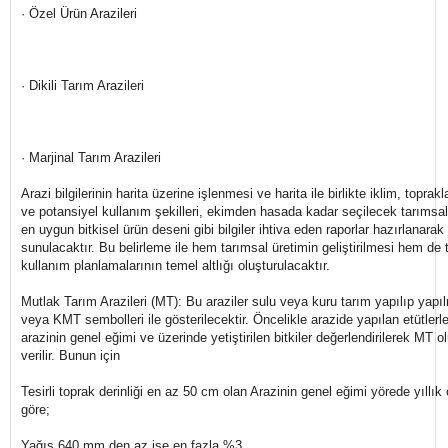
· Özel Ürün Arazileri
· Dikili Tarım Arazileri
· Marjinal Tarım Arazileri
Arazi bilgilerinin harita üzerine işlenmesi ve harita ile birlikte iklim, topra
ve potansiyel kullanım şekilleri, ekimden hasada kadar seçilecek tarımsal te
en uygun bitkisel ürün deseni gibi bilgiler ihtiva eden raporlar hazırlanarak
sunulacaktır. Bu belirleme ile hem tarımsal üretimin geliştirilmesi hem de 
kullanım planlamalarının temel altlığı oluşturulacaktır.
Mutlak Tarım Arazileri (MT): Bu araziler sulu veya kuru tarım yapılıp ya
veya KMT sembolleri ile gösterilecektir. Öncelikle arazide yapılan etütlerle t
arazinin genel eğimi ve üzerinde yetiştirilen bitkiler değerlendirilerek MT 
verilir. Bunun için
Tesirli toprak derinliği en az 50 cm olan Arazinin genel eğimi yörede yıllı
göre;
Yağış 640 mm den az ise en fazla %3