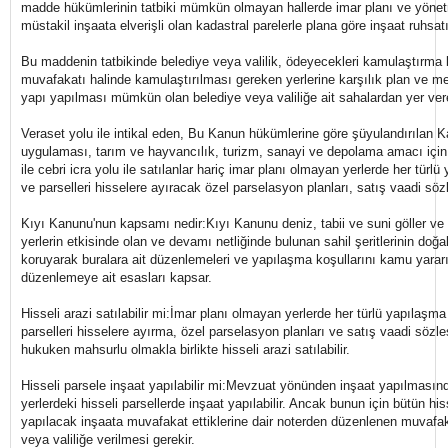
madde hükümlerinin tatbiki mümkün olmayan hallerde imar planı ve yönet
müstakil inşaata elverişli olan kadastral parelerle plana göre inşaat ruhsatı v
Bu maddenin tatbikinde belediye veya valilik, ödeyecekleri kamulaştırma bed
muvafakatı halinde kamulaştırılması gereken yerlerine karşılık plan ve 
yapı yapılması mümkün olan belediye veya valiliğe ait sahalardan yer vereb
Veraset yolu ile intikal eden, Bu Kanun hükümlerine göre şüyulandırılan 
uygulaması, tarım ve hayvancılık, turizm, sanayi ve depolama amacı için
ile cebri icra yolu ile satılanlar hariç imar planı olmayan yerlerde her tür
ve parselleri hisselere ayıracak özel parselasyon planları, satış vaadi sö
Kıyı Kanunu'nun kapsamı nedir:Kıyı Kanunu deniz, tabii ve suni göller ve a
yerlerin etkisinde olan ve devamı netliğinde bulunan sahil şeritlerinin doğal 
koruyarak buralara ait düzenlemeleri ve yapılaşma koşullarını kamu yarar
düzenlemeye ait esasları kapsar.
Hisseli arazi satılabilir mi:İmar planı olmayan yerlerde her türlü yapılaşm
parselleri hisselere ayırma, özel parselasyon planları ve satış vaadi sö
hukuken mahsurlu olmakla birlikte hisseli arazi satılabilir.
Hisseli parsele inşaat yapılabilir mi:Mevzuat yönünden inşaat yapılması
yerlerdeki hisseli parsellerde inşaat yapılabilir. Ancak bunun için bütün hi
yapılacak inşaata muvafakat ettiklerine dair noterden düzenlenen muvaf
veya valiliğe verilmesi gerekir.