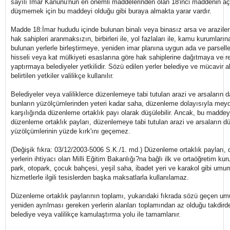
sayılı İmar Kanunu'nun en önemli maddelerinden olan 18'inci maddenin aç
düşmemek için bu maddeyi olduğu gibi buraya almakta yarar vardır.
Madde 18:İmar hududu içinde bulunan binalı veya binasız arsa ve arazileri
hak sahipleri aranmaksızın, birbirleri ile, yol fazlaları ile, kamu kurumları
bulunan yerlerle birleştirmeye, yeniden imar planına uygun ada ve parsell
hisseli veya kat mülkiyeti esaslarına göre hak sahiplerine dağıtmaya ve re
yaptırmaya belediyeler yetkilidir. Sözü edilen yerler belediye ve mücavir 
belirtilen yetkiler valilikçe kullanılır.
Belediyeler veya valiliklerce düzenlemeye tabi tutulan arazi ve arsaların 
bunların yüzölçümlerinden yeteri kadar saha, düzenleme dolayısıyla meyda
karşılığında düzenleme ortaklık payı olarak düşülebilir. Ancak, bu madde
düzenleme ortaklık payları, düzenlemeye tabi tutulan arazi ve arsaların
yüzölçümlerinin yüzde kırk'ını geçemez.
(Değişik fıkra: 03/12/2003-5006 S.K./1. md.) Düzenleme ortaklık payları, 
yerlerin ihtiyacı olan Milli Eğitim Bakanlığı?na bağlı ilk ve ortaöğretim ku
park, otopark, çocuk bahçesi, yeşil saha, ibadet yeri ve karakol gibi umu
hizmetlerle ilgili tesislerden başka maksatlarla kullanılamaz.
Düzenleme ortaklık paylarının toplamı, yukarıdaki fıkrada sözü geçen umu
yeniden ayrılması gereken yerlerin alanları toplamından az olduğu takdird
belediye veya valilikçe kamulaştırma yolu ile tamamlanır.