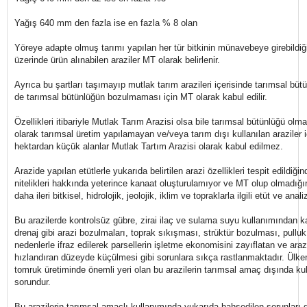
Yağış 640 mm den fazla ise en fazla % 8 olan
Yöreye adapte olmuş tarımı yapılan her tür bitkinin münavebeye girebildiğ
üzerinde ürün alınabilen araziler MT olarak belirlenir.
Ayrıca bu şartları taşımayıp mutlak tarım arazileri içerisinde tarımsal bütü
de tarımsal bütünlüğün bozulmaması için MT olarak kabul edilir.
Özellikleri itibariyle Mutlak Tarım Arazisi olsa bile tarımsal bütünlüğü olm
olarak tarımsal üretim yapılamayan ve/veya tarım dışı kullanılan araziler 
hektardan küçük alanlar Mutlak Tartım Arazisi olarak kabul edilmez.
Arazide yapılan etütlerle yukarıda belirtilen arazi özellikleri tespit edildiği
nitelikleri hakkında yeterince kanaat oluşturulamıyor ve MT olup olmadığı
daha ileri bitkisel, hidrolojik, jeolojik, iklim ve topraklarla ilgili etüt ve analiz
Bu arazilerde kontrolsüz gübre, zirai ilaç ve sulama suyu kullanımından 
drenaj gibi arazi bozulmaları, toprak sıkışması, strüktür bozulması, pulluk
nedenlerle ifraz edilerek parsellerin işletme ekonomisini zayıflatan ve ara
hızlandıran düzeyde küçülmesi gibi sorunlara sıkça rastlanmaktadır. Ülken
tomruk üretiminde önemli yeri olan bu arazilerin tarımsal amaç dışında kul
sorundur.
Bu arazilerin tarımsal amaçlı kullanımında yukarıda bahsedilen sorunları 