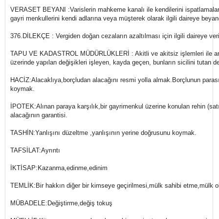
VERASET BEYANI :Varislerin mahkeme kanalı ile kendilerini ispatlamalar
gayri menkullerini kendi adlarına veya müşterek olarak ilgili daireye beya
376.DİLEKÇE : Vergiden doğan cezaların azaltılması için ilgili daireye veri
TAPU VE KADASTROL MÜDÜRLÜKLERİ : Akitli ve akitsiz işlemleri ile araz
üzerinde yapılan değişikleri işleyen, kayda geçen, bunların sicilini tutan de
HACİZ:Alacaklıya,borçludan alacağını resmi yolla almak.Borçlunun paras
koymak.
İPOTEK:Alınan paraya karşılık,bir gayrimenkul üzerine konulan rehin (satı
alacağının garantisi.
TASHİN:Yanlışını düzeltme ,yanlışının yerine doğrusunu koymak.
TAFSİLAT:Ayrıntı
İKTİSAP:Kazanma,edinme,edinim
TEMLİK:Bir hakkın diğer bir kimseye geçirilmesi,mülk sahibi etme,mülk o
MÜBADELE:Değiştirme,değiş tokuş