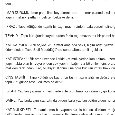
denir.
İMAR DURUMU: İmar parselinin boyutlarını, sınırını, imar planında kullan
yapının teknik şartlarını belirten belgeye denir.
İFRAZ : Tapu kütüğünde kayıtlı bir taşınmazın birden fazla parsel haline ge
TEVHİD : Tapu kütüğünde kayıtlı birden fazla taşınmazın tek bir parsel hali
KAT KARŞILIĞI ANLAŞMASI: Taraftar arasında şekil, biçim adet (yüzde ) 
ödemeksizin Tapu Sicil Müdürlüğü'nce senet altına temlik şeklidir.
KAT İRTİFAKI : Bir arsa üzerinde ileride kat mülkiyetine konu olmak üzer
yapılmakta olan bir veya birden çok yapının bağımsız bölümleri için, o ar
malikleri tarafından, Kat, Mülkiyeti Konunu' na göre kurulan irtifak hakkıdır
CİNS TASHİHİ; Tapu kütüğünde kayıtlı bir taşınmazı niteliğinin değiştirerek
tapu kütüğünde tescil edilmesine denir.
İSKAN: Yapılan yapının bitmesi nedeni ile oturulmak için alınan yapı kulla
DAİRE: Yapılarda aynı çatı altında birden fazla yapılan bölümlerden her bir
KAT MÜLKİYETİ : Tamamlanmış bir yapının kat, iş bürosu, dükkan, mağ
bölümlerden ayrı ayrı ve başlı başına kullanılmaya elverişli olanların üzer