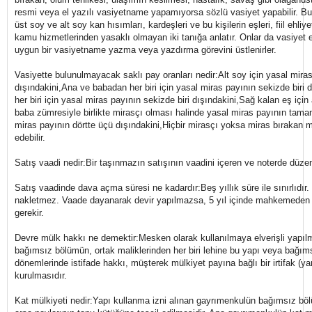
resmi veya el yazılı vasiyetname yapamıyorsa sözlü vasiyet yapabilir. Bu
üst soy ve alt soy kan hısımları, kardeşleri ve bu kişilerin eşleri, fiil ehliy
kamu hizmetlerinden yasaklı olmayan iki tanığa anlatır. Onlar da vasiyet
uygun bir vasiyetname yazma veya yazdırma görevini üstlenirler.
Vasiyette bulunulmayacak saklı pay oranları nedir:Alt soy için yasal miras
dışındakini,Ana ve babadan her biri için yasal miras payının sekizde biri 
her biri için yasal miras payının sekizde biri dışındakini,Sağ kalan eş içi
baba zümresiyle birlikte mirasçı olması halinde yasal miras payının tamam
miras payının dörtte üçü dışındakini,Hiçbir mirasçı yoksa miras bırakan 
edebilir.
Satış vaadi nedir:Bir taşınmazın satışının vaadini içeren ve noterde düze
Satış vaadinde dava açma süresi ne kadardır:Beş yıllık süre ile sınırlıdır.
nakletmez. Vaade dayanarak devir yapılmazsa, 5 yıl içinde mahkemeden
gerekir.
Devre mülk hakkı ne demektir:Mesken olarak kullanılmaya elverişli yapılm
bağımsız bölümün, ortak maliklerinden her biri lehine bu yapı veya bağıms
dönemlerinde istifade hakkı, müşterek mülkiyet payına bağlı bir irtifak (y
kurulmasıdır.
Kat mülkiyeti nedir:Yapı kullanma izni alınan gayrımenkulün bağımsız böl