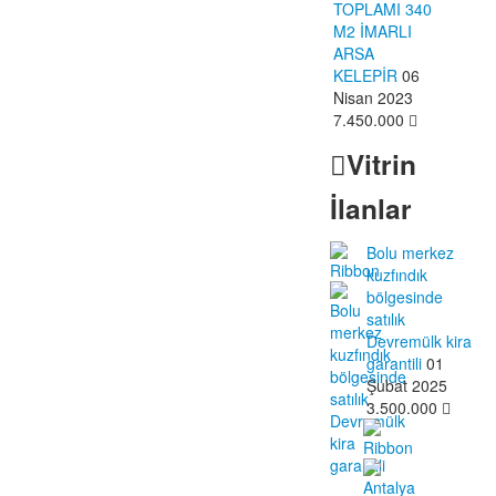
TOPLAMI 340
M2 İMARLI
ARSA
KELEPİR
06
Nisan 2023
7.450.000
Vitrin
İlanlar
Bolu merkez
kuzfındık
bölgesinde
satılık
Devremülk kira
garantili
01
Şubat 2025
3.500.000