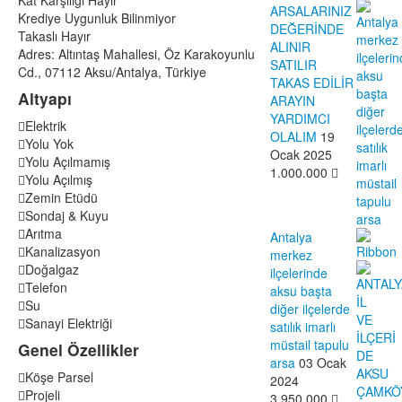
Kat Karşılığı
Hayır
ARSALARINIZ
Krediye Uygunluk
Bilinmiyor
DEĞERİNDE
Takaslı
Hayır
ALINIR
Adres:
Altıntaş Mahallesi, Öz Karakoyunlu
SATILIR
Cd., 07112 Aksu/Antalya, Türkiye
TAKAS EDİLİR
Altyapı
ARAYIN
YARDIMCI
Elektrik
OLALIM
19
Yolu Yok
Ocak 2025
Yolu Açılmamış
1.000.000
Yolu Açılmış
Zemin Etüdü
Sondaj & Kuyu
Arıtma
Antalya
Kanalizasyon
merkez
Doğalgaz
ilçelerinde
Telefon
aksu başta
Su
diğer ilçelerde
Sanayi Elektriği
satılık imarlı
müstail tapulu
Genel Özellikler
arsa
03 Ocak
Köşe Parsel
2024
Projeli
3.950.000