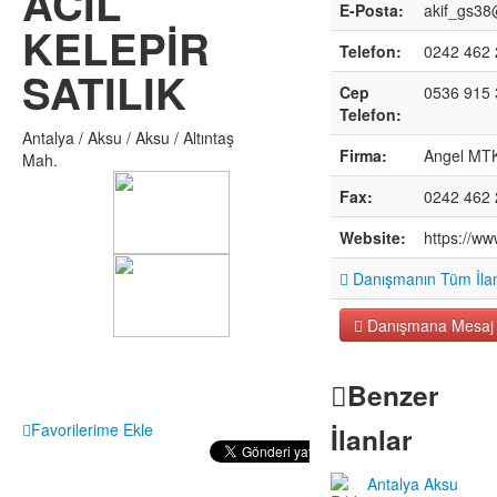
ACİL
E-Posta:
akif_gs38
KELEPİR
Telefon:
0242 462 
SATILIK
Cep
0536 915 
Telefon:
Antalya / Aksu / Aksu / Altıntaş
Firma:
Angel MTK
Mah.
Fax:
0242 462 
Website:
https://w
Danışmanın Tüm İlan
Danışmana Mesaj
Benzer
Favorilerime Ekle
İlanlar
Antalya Aksu