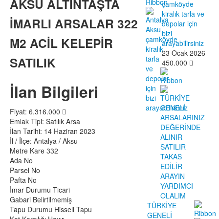
AKSU ALTINTAŞTA
çamköyde
kiralık tarla ve
İMARLI ARSALAR 322
depolar için
bizi
M2 ACİL KELEPİR
arayabilirsiniz
23 Ocak 2026
SATILIK
450.000
İlan Bilgileri
Fiyat:
6.316.000
Emlak Tipi:
Satılık Arsa
İlan Tarihi:
14 Haziran 2023
İl / İlçe:
Antalya / Aksu
Metre Kare
332
Ada No
Parsel No
Pafta No
İmar Durumu
Ticari
Gabari
Belirtilmemiş
TÜRKİYE
Tapu Durumu
Hisseli Tapu
GENELİ