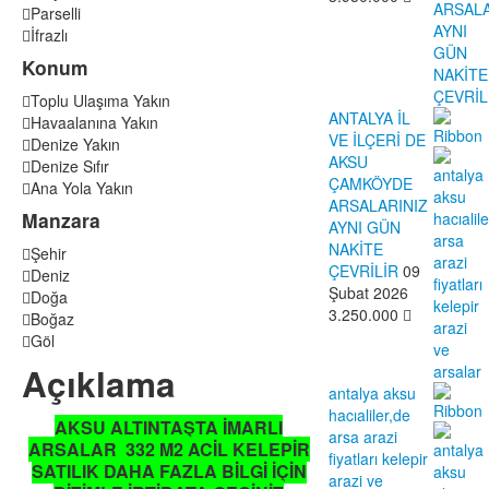
Parselli
İfrazlı
Konum
Toplu Ulaşıma Yakın
ANTALYA İL
Havaalanına Yakın
VE İLÇERİ DE
Denize Yakın
AKSU
Denize Sıfır
ÇAMKÖYDE
Ana Yola Yakın
ARSALARINIZ
Manzara
AYNI GÜN
NAKİTE
Şehir
ÇEVRİLİR
09
Deniz
Şubat 2026
Doğa
3.250.000
Boğaz
Göl
Açıklama
antalya aksu
hacıaliler,de
AKSU ALTINTAŞTA İMARLI
arsa arazi
ARSALAR 332 M2 ACİL KELEPİR
fiyatları kelepir
SATILIK DAHA FAZLA BİLGİ İÇİN
arazi ve