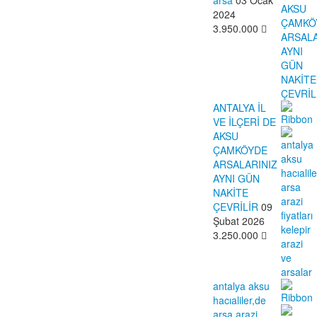
arsa
03 Ocak
2024
3.950.000
ANTALYA İL
VE İLÇERİ DE
AKSU
ÇAMKÖYDE
ARSALARINIZ
AYNI GÜN
NAKİTE
ÇEVRİLİR
09
Şubat 2026
3.250.000
antalya aksu
hacıaliler,de
arsa arazi