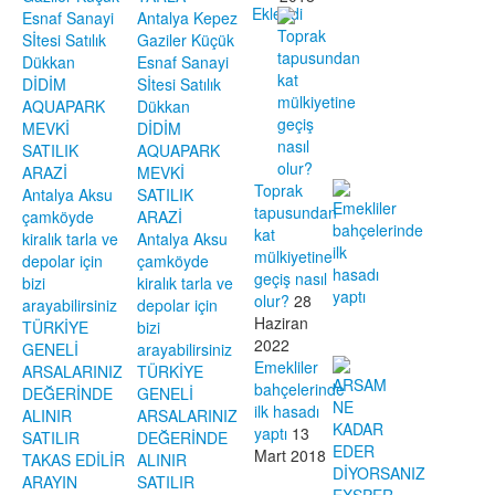
Esnaf Sanayi
Antalya Kepez
Sİtesi Satılık
Gaziler Küçük
Dükkan
Esnaf Sanayi
DİDİM
Sİtesi Satılık
AQUAPARK
Dükkan
MEVKİ
DİDİM
SATILIK
AQUAPARK
ARAZİ
MEVKİ
Toprak
Antalya Aksu
SATILIK
tapusundan
çamköyde
ARAZİ
kat
kiralık tarla ve
Antalya Aksu
mülkiyetine
depolar için
çamköyde
geçiş nasıl
bizi
kiralık tarla ve
olur?
28
arayabilirsiniz
depolar için
Haziran
TÜRKİYE
bizi
2022
GENELİ
arayabilirsiniz
Emekliler
ARSALARINIZ
TÜRKİYE
bahçelerinde
DEĞERİNDE
GENELİ
ilk hasadı
ALINIR
ARSALARINIZ
yaptı
13
SATILIR
DEĞERİNDE
Mart 2018
TAKAS EDİLİR
ALINIR
ARAYIN
SATILIR