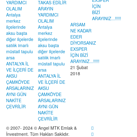
YARDIMCI
TAKAS EDİLİR
OLALIM
ARAYIN
Antalya
YARDIMCI
merkez
OLALIM
ARSAM
ilçelerinde
Antalya
NE KADAR
aksu başta
merkez
EDER
diğer ilçelerde
ilçelerinde
DİYORSANIZ
satılık imarlı
aksu başta
EXSPER
müstail tapulu
diğer ilçelerde
İÇİN BİZİ
arsa
satılık imarlı
ARAYINIZ...!!!!!
ANTALYA İL
müstail tapulu
21 Şubat
VE İLÇERİ DE
arsa
2018
AKSU
ANTALYA İL
ÇAMKÖYDE
VE İLÇERİ DE
ARSALARINIZ
AKSU
AYNI GÜN
ÇAMKÖYDE
NAKİTE
ARSALARINIZ
ÇEVRİLİR
AYNI GÜN
NAKİTE
ÇEVRİLİR
© 2007- 2024 © Angel MTK Emlak &
İnvestment. Tüm Hakları Saklıdır.