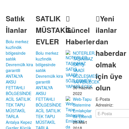
Satlık
SATLIK
Yeni
İlanlar
MÜSTAKİL
Güncel
ilanlar
EVLER
Haberler
dan
Bolu merkez
kuzfındık
haberdar
bölgesinde
Bolu merkez
NOTERLER,
satılık
kuzfındık
TAŞINMAZ
olmak
Devremülk kira
bölgesinde
SATIŞ
garantili
satılık
VAADİ
için üye
ANTALYA
Devremülk kira
SÖZLEŞMESİ
AKSU
garantili
YAPABİLECEK
olun
FETTAHLI
ANTALYA
30 Haziran
BÖLGESİNDE
AKSU
2022
ACİL SATILIK
FETTAHLI
Web-Tapu
E-Posta
TEK TAPU
BÖLGESİNDE
Sistemine
Adresiniz:
MÜSTAKİL
ACİL SATILIK
Emlakçılar
TARLA
TEK TAPU
da Eklendi
Antalya Kepez
MÜSTAKİL
28 Mart
Gaziler Küçük
TARLA
2018