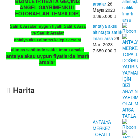
BİZİMLE İRTİBATA GEÇİNİZ
arsalar
28
ANGEL GAYRİMENKUL
Mayıs 2023
FOTORAFLAR TEMSİLİDİR,
2.365.000
antalya aksu
Satılık
Arsalar, uygun fiyatlı
Satılık
Arsa
altıntaşta satılık
ve
Satılık
Arsalar
imarlı arsa
28
antalya aksu altıntaş kelepir arsalar
Mart 2023
7.650.000
altıntaş sahibinde satılık imarlı arsalar
antalya aksu uygun fiyatlarda imarlı
arsalar
Harita
ANTALYA
MERKEZ
TOPALLI