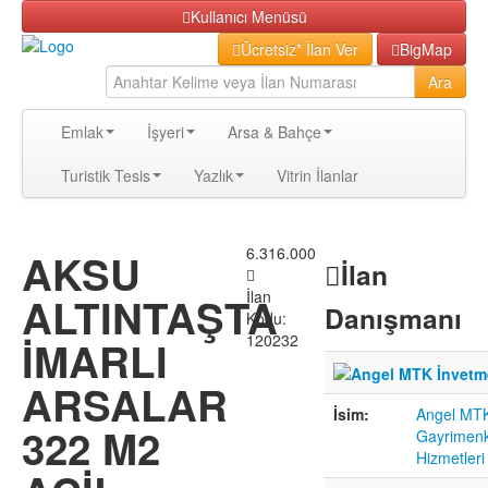
Kullanıcı Menüsü
Ücretsiz* İlan Ver
BigMap
Ara
Emlak
İşyeri
Arsa & Bahçe
Turistik Tesis
Yazlık
Vitrin İlanlar
6.316.000
AKSU
İlan
İlan
ALTINTAŞTA
Danışmanı
Kodu:
120232
İMARLI
ARSALAR
İsim:
Angel MTK
322 M2
Gayrimenk
Hizmetleri