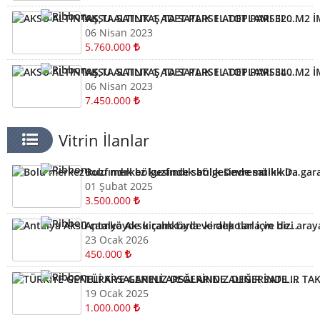
AKSU ALTINTAŞ,TA SATLIK 1 ADET PARSEL TOPLAMI 320 M2 İMARLI ARSA KELEPİR ARSA
06 Nisan 2023
5.760.000
AKSU ALTINTAŞ,TA SATLIK 1 ADET PARSEL TOPLAMI 340 M2 İMARLI ARSA KELEPİR
06 Nisan 2023
7.450.000
Vitrin İlanlar
Bolu merkez kuzfındık bölgesinde satılık Devremülk kira garantili
01 Şubat 2025
3.500.000
Antalya Aksu çamköyde kiralık tarla ve depolar için bizi arayabilirsiniz
23 Ocak 2026
450.000
TÜRKİYE GENELİ ARSALARINIZ DEĞERİNDE ALINIR SATILIR TAKAS EDİLİR ARAYIN YARDIMCI OLALIM
19 Ocak 2025
1.000.000