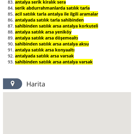
antalya serik kiralık sera
serik abdurrahmanlarda satılık tarla
acil satılık tarla antalya ile ilgili aramalar
antalyada satılık tarla sahibinden
sahibinden satılık arsa antalya korkuteli
antalya satılık arsa yeniköy
antalya satılık arsa döşemealtı
sahibinden satılık arsa antalya aksu
antalya satılık arsa konyaaltı
antalyada satılık arsa varsak
sahibinden satılık arsa antalya varsak
Harita