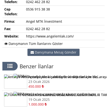
Telefon:
0242 462 28 82
Cep
0536 915 38 38
Telefon:
Firma:
Angel MTK İnvestment
Fax:
0242 462 28 82
Website:
https://www.angelemlak.com/
Danışmanın Tüm İlanlarını Göster
Danışmana Mesaj Gönder
Benzer İlanlar
Antalya Aksu çamköyde kiralık tarla ve depolar için bizi arayabilirsiniz
23 Ocak 2026
450.000
TÜRKİYE GENELİ ARSALARINIZ DEĞERİNDE ALINIR SATILIR TAKAS EDİLİR ARAYIN YARDIMCI OLALIM
19 Ocak 2025
1.000.000