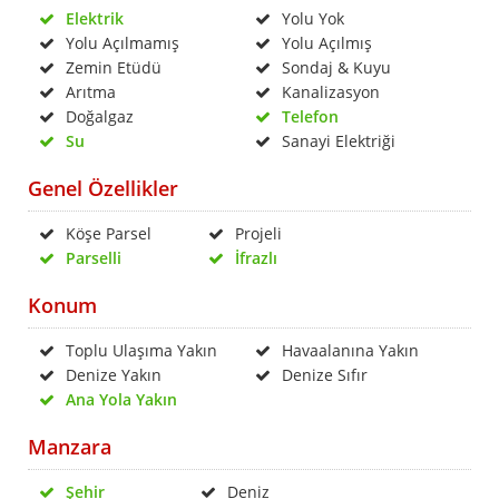
Elektrik
Yolu Yok
Yolu Açılmamış
Yolu Açılmış
Zemin Etüdü
Sondaj & Kuyu
Arıtma
Kanalizasyon
Doğalgaz
Telefon
Su
Sanayi Elektriği
Genel Özellikler
Köşe Parsel
Projeli
Parselli
İfrazlı
Konum
Toplu Ulaşıma Yakın
Havaalanına Yakın
Denize Yakın
Denize Sıfır
Ana Yola Yakın
Manzara
Şehir
Deniz