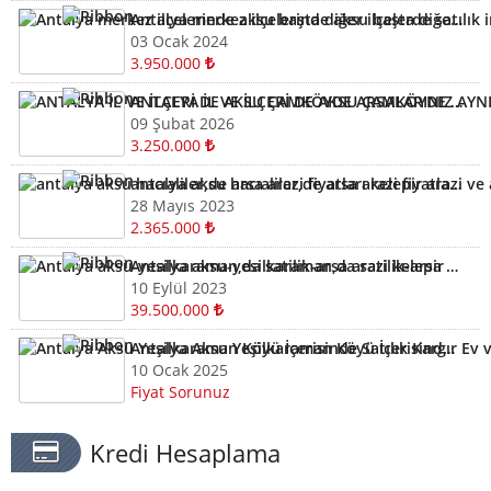
Antalya merkez ilçelerinde aksu başta diğer ilçelerde satılık imarlı müstail tapulu arsa
03 Ocak 2024
3.950.000
ANTALYA İL VE İLÇERİ DE AKSU ÇAMKÖYDE ARSALARINIZ AYNI GÜN NAKİTE ÇEVRİLİR
09 Şubat 2026
3.250.000
antalya aksu hacıaliler,de arsa arazi fiyatları kelepir arazi ve arsalar
28 Mayıs 2023
2.365.000
Antalya aksu-yesilkaraman,da satilik-arsa arazi kelepir
10 Eylül 2023
39.500.000
Antalya Aksu Yeşilkaraman Köyü İçerisinde Satılık Kargır Ev ve Tarla
10 Ocak 2025
Fiyat Sorunuz
Kredi Hesaplama