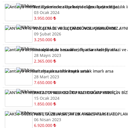
Antalya merkez ilçelerinde aksu başta diğer ilçelerde satılık imarlı müstail tapulu arsa
03 Ocak 2024
3.950.000
ANTALYA İL VE İLÇERİ DE AKSU ÇAMKÖYDE ARSALARINIZ AYNI GÜN NAKİTE ÇEVRİLİR
09 Şubat 2026
3.250.000
antalya aksu hacıaliler,de arsa arazi fiyatları kelepir arazi ve arsalar
28 Mayıs 2023
2.365.000
antalya aksu altıntaşta satılık imarlı arsa
28 Mart 2023
7.650.000
ANTALYA MERKEZ TOPALLI DOĞRU YATIRIM YAPMAK İÇİN BİZİ ARAYIN YARDIMCI OLALIM ARSA TARLA
15 Ocak 2024
1.850.000
AKSU GÜZELYURT,TA 2B ARSA SATLIK 1 ADET PARSEL TOPLAMI 320 M2
06 Nisan 2023
6.920.000