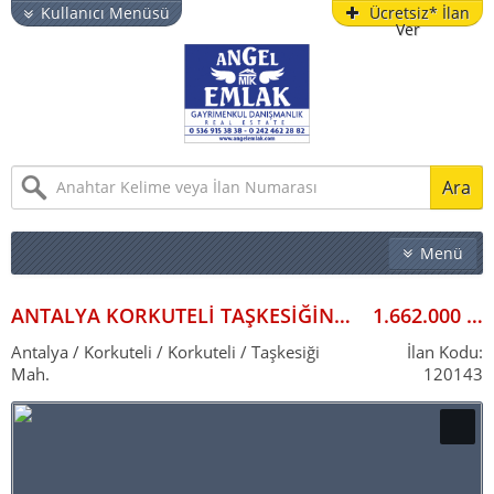
Kullanıcı Menüsü
Ücretsiz* İlan
Ver
Ara
Menü
EMLAK
İŞYERI
ANTALYA KORKUTELİ TAŞKESİĞİNDE SUBASMANI HAZIR ARSA ACIL SATLIK KELEPİR
1.662.000
ARSA & BAHÇE
Antalya / Korkuteli / Korkuteli / Taşkesiği
İlan Kodu:
Mah.
120143
TURISTIK TESIS
YAZLIK
VITRIN İLANLAR