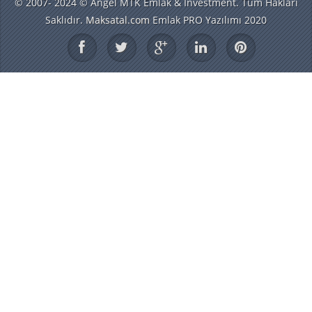
© 2007- 2024 © Angel MTK Emlak & İnvestment. Tüm Hakları
Saklıdır.
Maksatal.com
Emlak PRO Yazılımı 2020