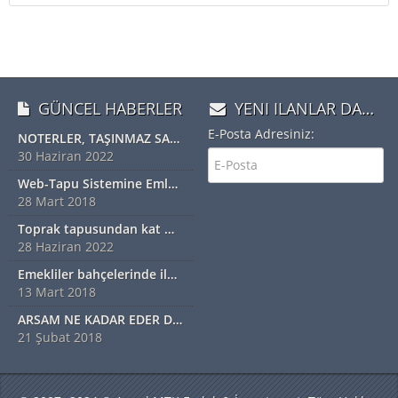
GÜNCEL HABERLER
YENI ILANLAR DAN HABERDAR OLMAK IÇIN ÜYE OLUN
E-Posta Adresiniz:
NOTERLER, TAŞINMAZ SATIŞ VAADİ SÖZLEŞMESİ YAPABİLECEK
30 Haziran 2022
Web-Tapu Sistemine Emlakçılar da Eklendi
28 Mart 2018
Toprak tapusundan kat mülkiyetine geçiş nasıl olur?
28 Haziran 2022
Emekliler bahçelerinde ilk hasadı yaptı
13 Mart 2018
ARSAM NE KADAR EDER DİYORSANIZ EXSPER İÇİN BİZİ ARAYINIZ...!!!!!
21 Şubat 2018