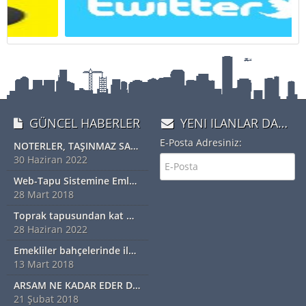
GÜNCEL HABERLER
YENI ILANLAR DAN HABERDAR OLMAK IÇIN ÜYE OLUN
E-Posta Adresiniz:
NOTERLER, TAŞINMAZ SATIŞ VAADİ SÖZLEŞMESİ YAPABİLECEK
30 Haziran 2022
Web-Tapu Sistemine Emlakçılar da Eklendi
28 Mart 2018
Toprak tapusundan kat mülkiyetine geçiş nasıl olur?
28 Haziran 2022
Emekliler bahçelerinde ilk hasadı yaptı
13 Mart 2018
ARSAM NE KADAR EDER DİYORSANIZ EXSPER İÇİN BİZİ ARAYINIZ...!!!!!
21 Şubat 2018