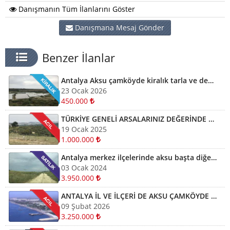
Danışmanın Tüm İlanlarını Göster
Danışmana Mesaj Gönder
Benzer İlanlar
Antalya Aksu çamköyde kiralık tarla ve depolar için bizi arayabilirsiniz
23 Ocak 2026
450.000
TÜRKİYE GENELİ ARSALARINIZ DEĞERİNDE ALINIR SATILIR TAKAS EDİLİR ARAYIN YARDIMCI OLALIM
19 Ocak 2025
1.000.000
Antalya merkez ilçelerinde aksu başta diğer ilçelerde satılık imarlı müstail tapulu arsa
03 Ocak 2024
3.950.000
ANTALYA İL VE İLÇERİ DE AKSU ÇAMKÖYDE ARSALARINIZ AYNI GÜN NAKİTE ÇEVRİLİR
09 Şubat 2026
3.250.000