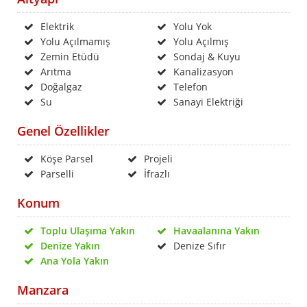
Elektrik
Yolu Yok
Yolu Açılmamış
Yolu Açılmış
Zemin Etüdü
Sondaj & Kuyu
Arıtma
Kanalizasyon
Doğalgaz
Telefon
Su
Sanayi Elektriği
Genel Özellikler
Köşe Parsel
Projeli
Parselli
İfrazlı
Konum
Toplu Ulaşıma Yakın
Havaalanına Yakın
Denize Yakın
Denize Sıfır
Ana Yola Yakın
Manzara