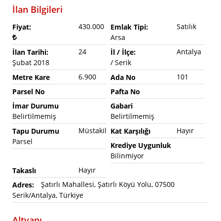
İlan Bilgileri
430.000
Satılık
Fiyat:
Emlak Tipi:
Arsa
24
Antalya
İlan Tarihi:
İl / İlçe:
Şubat 2018
/ Serik
6.900
101
Metre Kare
Ada No
Parsel No
Pafta No
İmar Durumu
Gabari
Belirtilmemiş
Belirtilmemiş
Müstakil
Hayır
Tapu Durumu
Kat Karşılığı
Parsel
Krediye Uygunluk
Bilinmiyor
Hayır
Takaslı
Şatırlı Mahallesi, Şatırlı Köyü Yolu, 07500
Adres:
Serik/Antalya, Türkiye
Altyapı