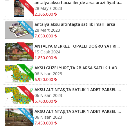
antalya aksu hacıaliler,de arsa arazi fiyatları kelepir arazi ve arsalar
28 Mayıs 2023
2.365.000
antalya aksu altıntaşta satılık imarlı arsa
28 Mart 2023
7.650.000
ANTALYA MERKEZ TOPALLI DOĞRU YATIRIM YAPMAK İÇİN BİZİ ARAYIN YARDIMCI OLALIM ARSA TARLA
15 Ocak 2024
1.850.000
AKSU GÜZELYURT,TA 2B ARSA SATLIK 1 ADET PARSEL TOPLAMI 320 M2
06 Nisan 2023
6.920.000
AKSU ALTINTAŞ,TA SATLIK 1 ADET PARSEL TOPLAMI 320 M2 İMARLI ARSA KELEPİR ARSA
06 Nisan 2023
5.760.000
AKSU ALTINTAŞ,TA SATLIK 1 ADET PARSEL TOPLAMI 340 M2 İMARLI ARSA KELEPİR
06 Nisan 2023
7.450.000