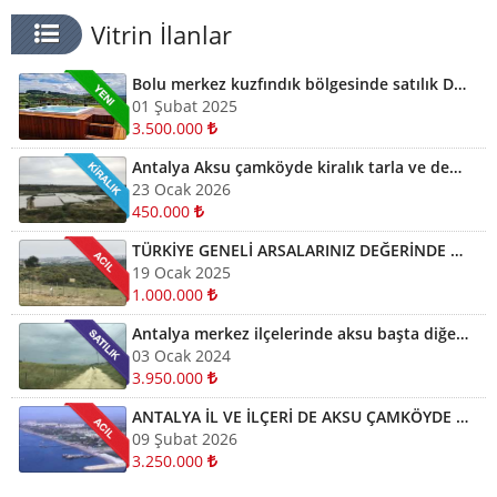
Vitrin İlanlar
Bolu merkez kuzfındık bölgesinde satılık Devremülk kira garantili
01 Şubat 2025
3.500.000
Antalya Aksu çamköyde kiralık tarla ve depolar için bizi arayabilirsiniz
23 Ocak 2026
450.000
TÜRKİYE GENELİ ARSALARINIZ DEĞERİNDE ALINIR SATILIR TAKAS EDİLİR ARAYIN YARDIMCI OLALIM
19 Ocak 2025
1.000.000
Antalya merkez ilçelerinde aksu başta diğer ilçelerde satılık imarlı müstail tapulu arsa
03 Ocak 2024
3.950.000
ANTALYA İL VE İLÇERİ DE AKSU ÇAMKÖYDE ARSALARINIZ AYNI GÜN NAKİTE ÇEVRİLİR
09 Şubat 2026
3.250.000