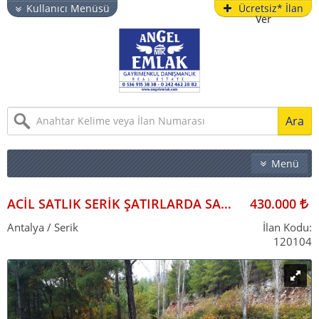
Kullanıcı Menüsü
Ücretsiz* İlan
Ver
Ara
Menü
EMLAK
İŞYERI
ACİL SATLIK SERİK ŞATIRLARDA SATLIK 6900 M2 TARLA BAĞ BAHÇE İÇİN GÜZEL KONUMDA
430.000
ARSA & BAHÇE
Antalya / Serik
İlan Kodu:
120104
TURISTIK TESIS
YAZLIK
VITRIN İLANLAR