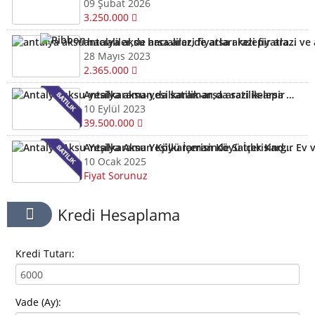
09 Şubat 2026
3.250.000
antalya aksu hacıaliler,de arsa arazi fiyatları kelepir arazi ve arsalar
28 Mayıs 2023
2.365.000
Antalya aksu-yesilkaraman,da satilik-arsa arazi kelepir
10 Eylül 2023
39.500.000
Antalya Aksu Yeşilkaraman Köyü İçerisinde Satılık Kargır Ev ve Tarla
10 Ocak 2025
Fiyat Sorunuz
Kredi Hesaplama
Kredi Tutarı:
Vade (Ay):