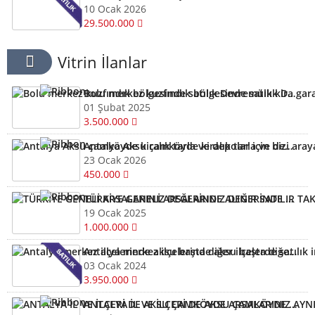
10 Ocak 2026
29.500.000
Vitrin İlanlar
Bolu merkez kuzfındık bölgesinde satılık Devremülk kira garantili
01 Şubat 2025
3.500.000
Antalya Aksu çamköyde kiralık tarla ve depolar için bizi arayabilirsiniz
23 Ocak 2026
450.000
TÜRKİYE GENELİ ARSALARINIZ DEĞERİNDE ALINIR SATILIR TAKAS EDİLİR ARAYIN YARDIMCI OLALIM
19 Ocak 2025
1.000.000
Antalya merkez ilçelerinde aksu başta diğer ilçelerde satılık imarlı müstail tapulu arsa
03 Ocak 2024
3.950.000
ANTALYA İL VE İLÇERİ DE AKSU ÇAMKÖYDE ARSALARINIZ AYNI GÜN NAKİTE ÇEVRİLİR