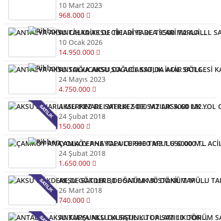
10 Mart 2023
968.000
ANTALYA AKSU CİHADİYE DE TİCARİ TARLA 9500 M2 ACİLLL SATILIK MÜSTAKİL TİCRİ TARLA
10 Ocak 2026
14.950.000
ANTALYA AKSU SOĞUCAKSU,DA ACİL SATLIK İMAR BÖLGESİ KAPSAMINA YAKIN TAPULU TARLA
24 Mayıs 2023
4.750.000
AKSU PINARLI MERKEZ DE SATILIK 5000 M2 ARSA 60 LIK YOL CEPHELİ
24 Şubat 2018
150.000
ÇAMKÖY ANAYOLA CEPHE TAPULU 6000 M2 1.650.000 TL ACİL TİCARİ
24 Şubat 2018
1.650.000
AKSU GÖKDERE,DE SATILIK 30 DÖNÜM MÜSTAKİL TAPULU TARLA
26 Mart 2018
740.000
ANTALYA AKSU KURŞUNLU DA SATILIK TOPLAM 10 DÖNÜM SATILIK 1 DÖNÜMÜ 2.950.000 BİN TL