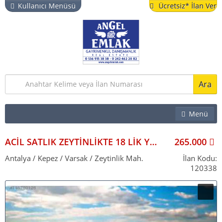
Kullanıcı Menüsü
Ücretsiz* İlan Ver
Ara
Menü
EMLAK
İŞYERI
ACİL SATLIK ZEYTİNLİKTE 18 LİK YOLA CEPHE 4200 M2 TARLA
265.000
ARSA & BAHÇE
Antalya / Kepez / Varsak / Zeytinlik Mah.
İlan Kodu:
120338
TURISTIK TESIS
YAZLIK
VITRIN İLANLAR