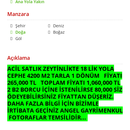
Ana Yola Yakın
Manzara
Şehir
Deniz
Doğa
Boğaz
Göl
Açıklama
ACİL SATLIK ZEYTİNLİKTE 18 LİK YOLA
CEPHE 4200 M2 TARLA 1 DÖNÜM FİYATI
265,000 TL TOPLAM FİYATI 1,060,000 TL
2 B2 BORCU İÇİNE İSTENİLİRSE 80,000 SİZ
ÖDEYEBİLİRSİNİZ FİYATTAN DÜŞERİZ.
DAHA FAZLA BİLGİ İÇİN BİZİMLE
İRTİBATA GEÇİNİZ ANGEL GAYRİMENKUL
FOTORAFLAR TEMSİLİDİR...