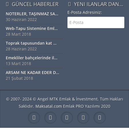
GÜNCEL HABERLER
YENI ILANLAR DAN HABERDAR OLMAK IÇIN ÜYE OLUN
E-Posta Adresiniz:
NOTERLER, TAŞINMAZ SATIŞ VAADİ SÖZLEŞMESİ YAPABİLECEK
30 Haziran 2022
Web-Tapu Sistemine Emlakçılar da Eklendi
28 Mart 2018
Toprak tapusundan kat mülkiyetine geçiş nasıl olur?
28 Haziran 2022
Emekliler bahçelerinde ilk hasadı yaptı
13 Mart 2018
ARSAM NE KADAR EDER DİYORSANIZ EXSPER İÇİN BİZİ ARAYINIZ...!!!!!
21 Şubat 2018
© 2007- 2024 © Angel MTK Emlak & İnvestment. Tüm Hakları
Saklıdır.
Maksatal.com
Emlak PRO Yazılımı 2020