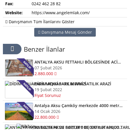
Fax:
0242 462 28 82
Website:
https://www.angelemlak.com/
Danışmanın Tüm İlanlarını Göster
Danışmana Mesaj Gönder
Benzer İlanlar
ANTALYA AKSU FETTAHLI BÖLGESİNDE ACİL SATILIK TEK TAPU MÜSTAKİL TARLA
07 Şubat 2026
2.880.000
DİDİM AQUAPARK MEVKİ SATILIK ARAZİ
19 Şubat 2022
Fiyat Sorunuz
Antalya Aksu Çamköy merkezde 4000 metrekareye 3500 metre karesi Sera sontaj iki katlı müstakil ev
14 Ocak 2026
22.800.000
ANTALYA AKSU BOZTEPE DE SATILIK 100,000 m2TAPULU TARLA ARSA KELEPİR YATIRIMLIK