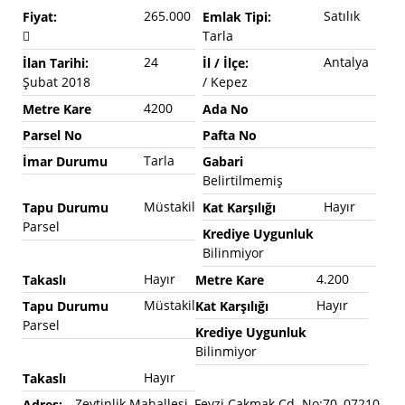
265.000
Satılık
Fiyat:
Emlak Tipi:
Tarla
24
Antalya
İlan Tarihi:
İl / İlçe:
Şubat 2018
/ Kepez
4200
Metre Kare
Ada No
Parsel No
Pafta No
Tarla
İmar Durumu
Gabari
Belirtilmemiş
Müstakil
Hayır
Tapu Durumu
Kat Karşılığı
Parsel
Krediye Uygunluk
Bilinmiyor
Hayır
4.200
Takaslı
Metre Kare
Müstakil
Hayır
Tapu Durumu
Kat Karşılığı
Parsel
Krediye Uygunluk
Bilinmiyor
Hayır
Takaslı
Zeytinlik Mahallesi, Fevzi Çakmak Cd. No:70, 07210
Adres: