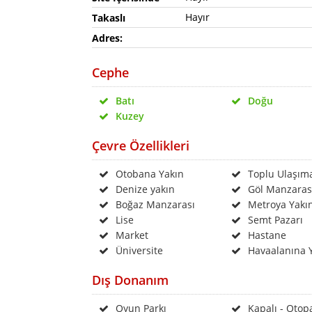
Hayır
Takaslı
Adres:
Cephe
Batı
Doğu
Kuzey
Çevre Özellikleri
Otobana Yakın
Toplu Ulaşım
Denize yakın
Göl Manzaras
Boğaz Manzarası
Metroya Yakı
Lise
Semt Pazarı
Market
Hastane
Üniversite
Havaalanına 
Dış Donanım
Oyun Parkı
Kapalı - Otop