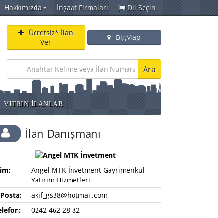
Hakkımızda
İnşaat Firmaları
Dil Seçin
Ücretsiz* İlan
BigMap
Ver
Ara
VITRIN İLANLAR
İlan Danışmanı
sim:
Angel MTK İnvetment Gayrimenkul
Yatırım Hizmetleri
-Posta:
akif_gs38@hotmail.com
elefon:
0242 462 28 82