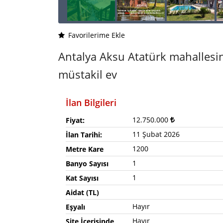
Favorilerime Ekle
Antalya Aksu Atatürk mahallesin
müstakil ev
İlan Bilgileri
12.750.000
Fiyat:
11 Şubat 2026
İlan Tarihi:
1200
Metre Kare
1
Banyo Sayısı
1
Kat Sayısı
Aidat (TL)
Hayır
Eşyalı
Hayır
Site İçerisinde