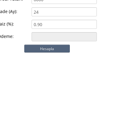
ade (Ay):
aiz (%):
Ödeme:
Hesapla