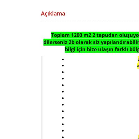
Açıklama
Toplam 1200 m2 2 tapudan oluşuyor h
dilerseniz 2b olarak siz yapılandırabil
bilgi için bize ulaşın farklı b