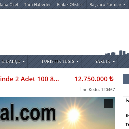
Bana Özel
Tüm Haberler
Emlak Ofisleri
Başvuru Formları
 & BAHÇE
TURISTIK TESIS
YAZLIK
Antalya Aksu Atatürk Mahallesinde 2 Adet 100 85m2 Acil Satılık Müstakil Ev
12.750.000
İlan Kodu: 120467
İ
E
T