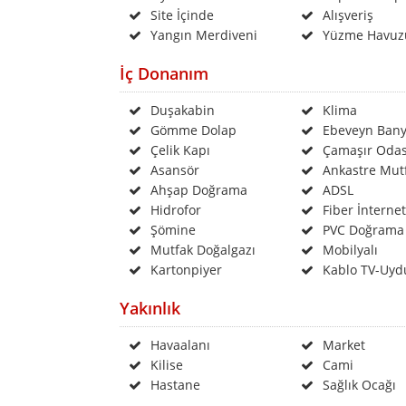
Site İçinde
Alışveriş
Yangın Merdiveni
Yüzme Havuz
İç Donanım
Duşakabin
Klima
Gömme Dolap
Ebeveyn Bany
Çelik Kapı
Çamaşır Odas
Asansör
Ankastre Mut
Ahşap Doğrama
ADSL
Hidrofor
Fiber İnternet
Şömine
PVC Doğrama
Mutfak Doğalgazı
Mobilyalı
Kartonpiyer
Kablo TV-Uyd
Yakınlık
Havaalanı
Market
Kilise
Cami
Hastane
Sağlık Ocağı