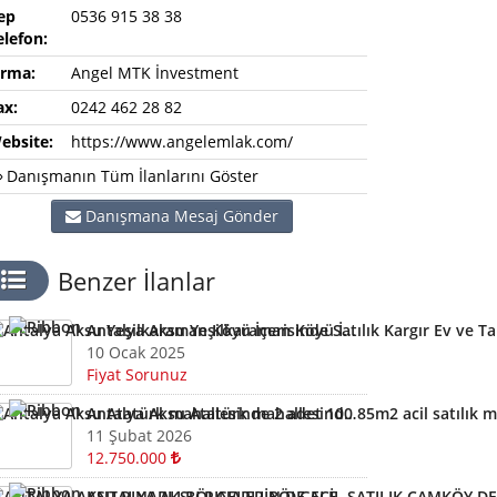
ep
0536 915 38 38
elefon:
irma:
Angel MTK İnvestment
ax:
0242 462 28 82
ebsite:
https://www.angelemlak.com/
Danışmanın Tüm İlanlarını Göster
Danışmana Mesaj Gönder
Benzer İlanlar
Antalya Aksu Yeşilkaraman Köyü İçerisinde Satılık Kargır Ev ve Tarla
10 Ocak 2025
Fiyat Sorunuz
Antalya Aksu Atatürk mahallesinde 2 adet 100 85m2 acil satılık müstakil ev
11 Şubat 2026
12.750.000
ANTALYA AKSU PINARLI BÖLGELERİN,DE ACİL SATILIK ÇAMKÖY,DE TOPLAM 530 M2 110 M2 MÜSTAİL EV