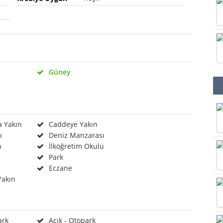
Güney
a Yakın
Caddeye Yakın
ı
Deniz Manzarası
n
İlköğretim Okulu
Park
Eczane
Yakın
ark
Açık - Otopark