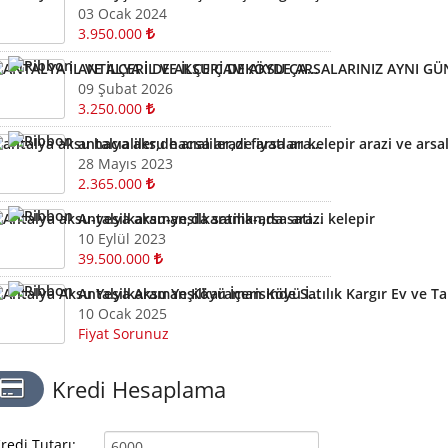
03 Ocak 2024
3.950.000
ANTALYA İL VE İLÇERİ DE AKSU ÇAMKÖYDE ARSALARINIZ AYNI GÜN NAKİTE ÇEVRİLİR
09 Şubat 2026
3.250.000
antalya aksu hacıaliler,de arsa arazi fiyatları kelepir arazi ve arsalar
28 Mayıs 2023
2.365.000
Antalya aksu-yesilkaraman,da satilik-arsa arazi kelepir
10 Eylül 2023
39.500.000
Antalya Aksu Yeşilkaraman Köyü İçerisinde Satılık Kargır Ev ve Tarla
10 Ocak 2025
Fiyat Sorunuz
Kredi Hesaplama
redi Tutarı: