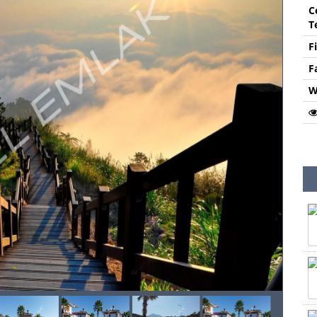
C
T
F
F
W