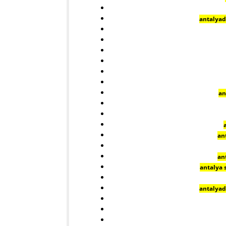
antalyada
an
an
an
antalya 
antalyada