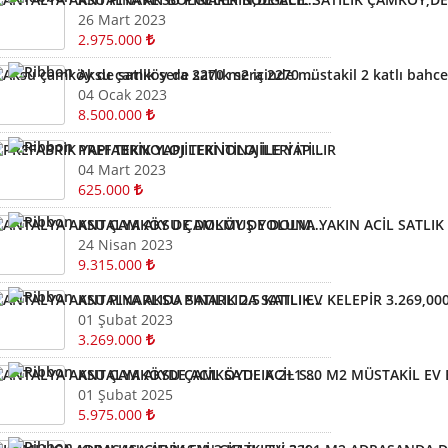
26 Mart 2023
2.975.000
Aksu çamköy de satlık sera 2270 m2 içinde müstakil 2 katlı bahceli ev
04 Ocak 2023
8.500.000
PREFABRİK YAPI TEKNOLOJİLERİ İTİNA İLE YAPILIR
04 Mart 2023
625.000
ANTALYA AKSU ÇAMKÖY DE DOLMUŞ YOLUNA YAKIN ACİL SATLIK 1900 M2 TARLA İÇİNDE MÜSTAKİL TAPULU 140 M2 EV BAĞ BAHÇE
24 Nisan 2023
9.315.000
ANTALYA AKSU PINARLIDA SATILIK 2.5 KATLI EV KELEPİR 3.269,000 BİN TLDEN MÜSTAKİL
01 Şubat 2023
3.269.000
ANTALYA AKSU ÇAMKÖYDE ACİL SATILIK 2+1 80 M2 MÜSTAKİL EV BAHÇELİ 520 M2 BAHÇELİ
01 Şubat 2025
5.975.000