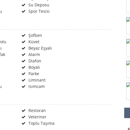
Su Deposu
u
Spor Tesisi
Şofben
olu
Küvet
ı
Beyaz Eşyalı
fak
Alarm
Diafon
Boyalı
Parke
Liminant
u
Isımcam
Restoran
Veteriner
Toplu Taşıma
K