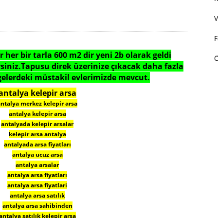
V
F
er bir tarla 600 m2 dir yeni 2b olarak geldi
irsiniz.Tapusu direk üzerinize çıkacak daha fazla
ölgelerdeki müstakil evlerimizde mevcut.
antalya kelepir arsa
antalya merkez kelepir arsa
antalya kelepir arsa
antalyada kelepir arsalar
kelepir arsa antalya
antalyada arsa fiyatları
antalya ucuz arsa
antalya arsalar
antalya arsa fiyatları
antalya arsa fiyatlari
antalya arsa satılık
antalya arsa sahibinden
antalya satılık kelepir arsa