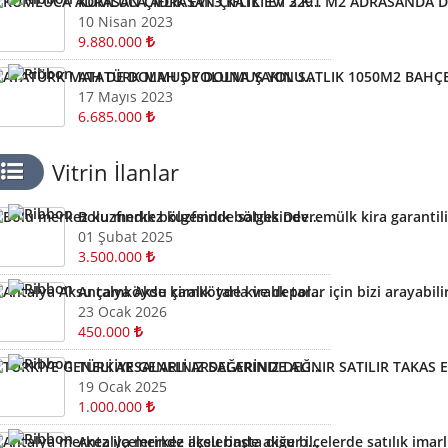
KUMLUCA ADRASAN ÇİFLİK EVİ 3 KATLI EV 2291 M2 ADRASANDA DENİZMANZARALI OLİMPOS
10 Nisan 2023
9.880.000
ATATÜRK MAH DE DOLMUŞ YOLUNA YAKIN SATLIK 1050M2 BAHÇELİ EV
17 Mayıs 2023
6.685.000
Vitrin İlanlar
Bolu merkez kuzfındık bölgesinde satılık Devremülk kira garantili
01 Şubat 2025
3.500.000
Antalya Aksu çamköyde kiralık tarla ve depolar için bizi arayabilirsiniz
23 Ocak 2026
450.000
TÜRKİYE GENELİ ARSALARINIZ DEĞERİNDE ALINIR SATILIR TAKAS EDİLİR ARAYIN YARDIMCI OLALIM
19 Ocak 2025
1.000.000
Antalya merkez ilçelerinde aksu başta diğer ilçelerde satılık imarlı müstail tapulu arsa