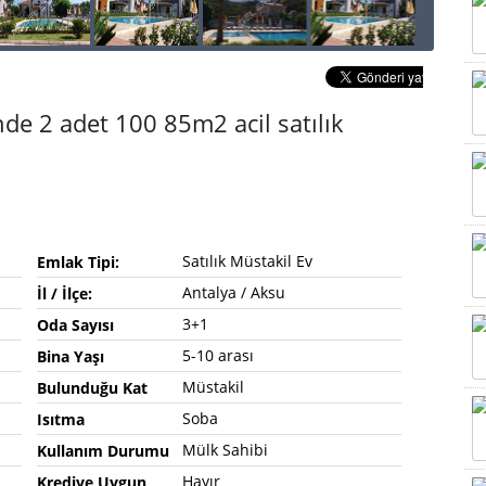
de 2 adet 100 85m2 acil satılık
Satılık Müstakil Ev
Emlak Tipi:
Antalya / Aksu
İl / İlçe:
3+1
Oda Sayısı
5-10 arası
Bina Yaşı
Müstakil
Bulunduğu Kat
Soba
Isıtma
Mülk Sahibi
Kullanım Durumu
Hayır
Krediye Uygun