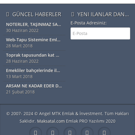
GÜNCEL HABERLER
YENI ILANLAR DAN HABERDAR OLMAK IÇIN ÜYE OLUN
E-Posta Adresiniz:
NOTERLER, TAŞINMAZ SATIŞ VAADİ SÖZLEŞMESİ YAPABİLECEK
30 Haziran 2022
Web-Tapu Sistemine Emlakçılar da Eklendi
28 Mart 2018
Toprak tapusundan kat mülkiyetine geçiş nasıl olur?
28 Haziran 2022
Emekliler bahçelerinde ilk hasadı yaptı
13 Mart 2018
ARSAM NE KADAR EDER DİYORSANIZ EXSPER İÇİN BİZİ ARAYINIZ...!!!!!
21 Şubat 2018
© 2007- 2024 © Angel MTK Emlak & İnvestment. Tüm Hakları
Saklıdır.
Maksatal.com
Emlak PRO Yazılımı 2020