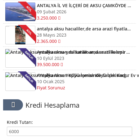
ANTALYA İL VE İLÇERİ DE AKSU ÇAMKÖYDE ARSALARINIZ AYNI GÜN NAKİTE ÇEVRİLİR
09 Şubat 2026
3.250.000
antalya aksu hacıaliler,de arsa arazi fiyatları kelepir arazi ve arsalar
28 Mayıs 2023
2.365.000
Antalya aksu-yesilkaraman,da satilik-arsa arazi kelepir
10 Eylül 2023
39.500.000
Antalya Aksu Yeşilkaraman Köyü İçerisinde Satılık Kargır Ev ve Tarla
10 Ocak 2025
Fiyat Sorunuz
Kredi Hesaplama
Kredi Tutarı: