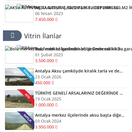
AKSU ALTINTAŞ,TA SATLIK 1 ADET PARSEL TOPLAMI 340 M2 İMARLI ARSA KELEPİR
06 Nisan 2023
7.450.000
Vitrin İlanlar
Bolu merkez kuzfındık bölgesinde satılık Devremülk kira garantili
01 Şubat 2025
3.500.000
Antalya Aksu çamköyde kiralık tarla ve depolar için bizi arayabilirsiniz
23 Ocak 2026
450.000
TÜRKİYE GENELİ ARSALARINIZ DEĞERİNDE ALINIR SATILIR TAKAS EDİLİR ARAYIN YARDIMCI OLALIM
19 Ocak 2025
1.000.000
Antalya merkez ilçelerinde aksu başta diğer ilçelerde satılık imarlı müstail tapulu arsa
03 Ocak 2024
3.950.000