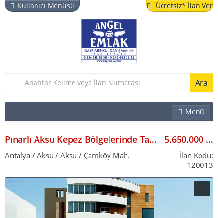
Kullanıcı Menüsü
Ücretsiz* İlan Ver
Ara
Menü
EMLAK
İŞYERI
Pınarlı Aksu Kepez Bölgelerinde Tapulu Imarlı Arsa
5.650.000
ARSA & BAHÇE
Antalya / Aksu / Aksu / Çamköy Mah.
İlan Kodu:
120013
TURISTIK TESIS
YAZLIK
VITRIN İLANLAR