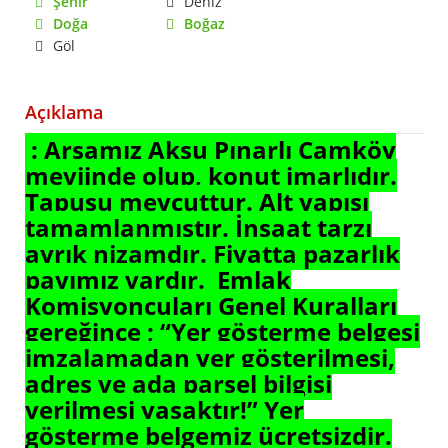
Şehir
Deniz
Doğa
Boğaz
Göl
Açıklama
: Arsamız Aksu Pınarlı Çamköy
meviinde olup, konut imarlıdır.
Tapusu mevcuttur. Alt yapısı
tamamlanmıştır. İnşaat tarzı
ayrık nizamdır. Fiyatta pazarlık
payımız vardır. Emlak
Komisyoncuları Genel Kuralları
gereğince ; “Yer gösterme belgesi
imzalamadan yer gösterilmesi,
adres ve ada parsel bilgisi
verilmesi yasaktır!” Yer
gösterme belgemiz ücretsizdir.