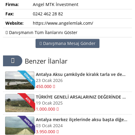
Firma:
Angel MTK İnvestment
Fax:
0242 462 28 82
Website:
https://www.angelemlak.com/
Danışmanın Tüm İlanlarını Göster
Danışmana Mesaj Gönder
Benzer İlanlar
Antalya Aksu çamköyde kiralık tarla ve depolar için bizi arayabilirsiniz
23 Ocak 2026
450.000
TÜRKİYE GENELİ ARSALARINIZ DEĞERİNDE ALINIR SATILIR TAKAS EDİLİR ARAYIN YARDIMCI OLALIM
19 Ocak 2025
1.000.000
Antalya merkez ilçelerinde aksu başta diğer ilçelerde satılık imarlı müstail tapulu arsa
03 Ocak 2024
3.950.000