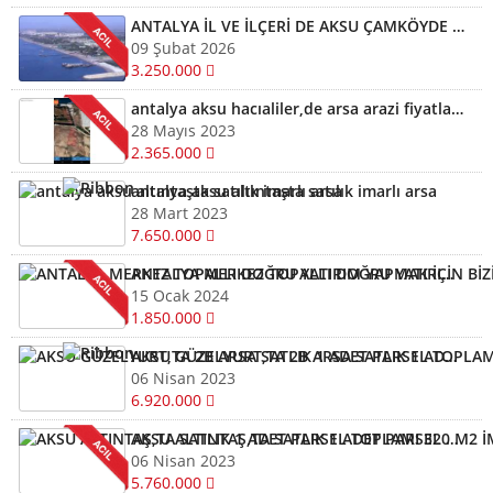
ANTALYA İL VE İLÇERİ DE AKSU ÇAMKÖYDE ARSALARINIZ AYNI GÜN NAKİTE ÇEVRİLİR
09 Şubat 2026
3.250.000
antalya aksu hacıaliler,de arsa arazi fiyatları kelepir arazi ve arsalar
28 Mayıs 2023
2.365.000
antalya aksu altıntaşta satılık imarlı arsa
28 Mart 2023
7.650.000
ANTALYA MERKEZ TOPALLI DOĞRU YATIRIM YAPMAK İÇİN BİZİ ARAYIN YARDIMCI OLALIM ARSA TARLA
15 Ocak 2024
1.850.000
AKSU GÜZELYURT,TA 2B ARSA SATLIK 1 ADET PARSEL TOPLAMI 320 M2
06 Nisan 2023
6.920.000
AKSU ALTINTAŞ,TA SATLIK 1 ADET PARSEL TOPLAMI 320 M2 İMARLI ARSA KELEPİR ARSA
06 Nisan 2023
5.760.000