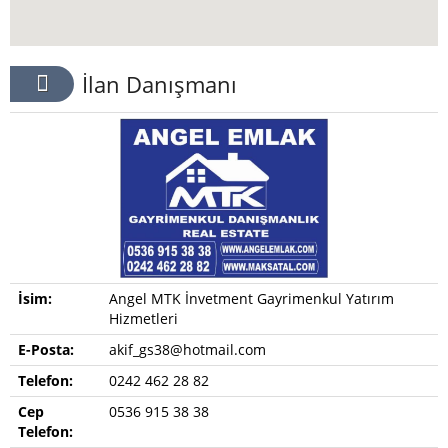
İlan Danışmanı
İsim:
Angel MTK İnvetment Gayrimenkul Yatırım
Hizmetleri
E-Posta:
akif_gs38@hotmail.com
Telefon:
0242 462 28 82
Cep
0536 915 38 38
Telefon: