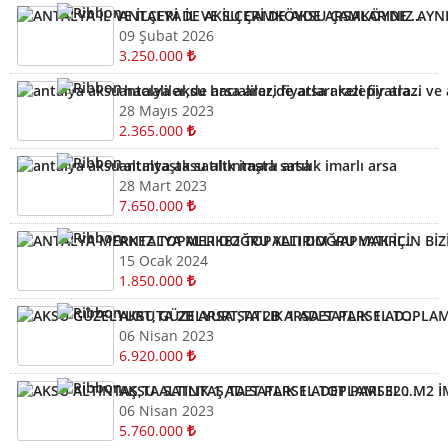
ANTALYA İL VE İLÇERİ DE AKSU ÇAMKÖYDE ARSALARINIZ AYNI GÜN NAKİTE ÇEVRİLİR
09 Şubat 2026
3.250.000
antalya aksu hacıaliler,de arsa arazi fiyatları kelepir arazi ve arsalar
28 Mayıs 2023
2.365.000
antalya aksu altıntaşta satılık imarlı arsa
28 Mart 2023
7.650.000
ANTALYA MERKEZ TOPALLI DOĞRU YATIRIM YAPMAK İÇİN BİZİ ARAYIN YARDIMCI OLALIM ARSA TARLA
15 Ocak 2024
1.850.000
AKSU GÜZELYURT,TA 2B ARSA SATLIK 1 ADET PARSEL TOPLAMI 320 M2
06 Nisan 2023
6.920.000
AKSU ALTINTAŞ,TA SATLIK 1 ADET PARSEL TOPLAMI 320 M2 İMARLI ARSA KELEPİR ARSA
06 Nisan 2023
5.760.000