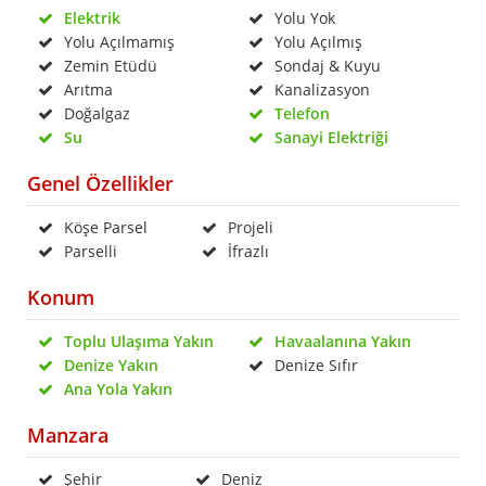
Elektrik
Yolu Yok
Yolu Açılmamış
Yolu Açılmış
Zemin Etüdü
Sondaj & Kuyu
Arıtma
Kanalizasyon
Doğalgaz
Telefon
Su
Sanayi Elektriği
Genel Özellikler
Köşe Parsel
Projeli
Parselli
İfrazlı
Konum
Toplu Ulaşıma Yakın
Havaalanına Yakın
Denize Yakın
Denize Sıfır
Ana Yola Yakın
Manzara
Şehir
Deniz