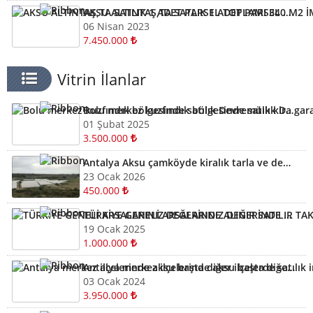
AKSU ALTINTAŞ,TA SATLIK 1 ADET PARSEL TOPLAMI 340 M2 İMARLI ARSA KELEPİR
06 Nisan 2023
7.450.000
Vitrin İlanlar
Bolu merkez kuzfındık bölgesinde satılık Devremülk kira garantili
01 Şubat 2025
3.500.000
Antalya Aksu çamköyde kiralık tarla ve depolar için bizi arayabilirsiniz
23 Ocak 2026
450.000
TÜRKİYE GENELİ ARSALARINIZ DEĞERİNDE ALINIR SATILIR TAKAS EDİLİR ARAYIN YARDIMCI OLALIM
19 Ocak 2025
1.000.000
Antalya merkez ilçelerinde aksu başta diğer ilçelerde satılık imarlı müstail tapulu arsa
03 Ocak 2024
3.950.000