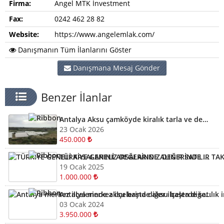
Firma:
Angel MTK İnvestment
Fax:
0242 462 28 82
Website:
https://www.angelemlak.com/
Danışmanın Tüm İlanlarını Göster
Danışmana Mesaj Gönder
Benzer İlanlar
Antalya Aksu çamköyde kiralık tarla ve depolar için bizi arayabilirsiniz
23 Ocak 2026
450.000
TÜRKİYE GENELİ ARSALARINIZ DEĞERİNDE ALINIR SATILIR TAKAS EDİLİR ARAYIN YARDIMCI OLALIM
19 Ocak 2025
1.000.000
Antalya merkez ilçelerinde aksu başta diğer ilçelerde satılık imarlı müstail tapulu arsa
03 Ocak 2024
3.950.000