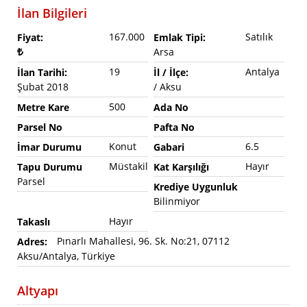
İlan Bilgileri
167.000
Satılık
Fiyat:
Emlak Tipi:
Arsa
19
Antalya
İlan Tarihi:
İl / İlçe:
Şubat 2018
/ Aksu
500
Metre Kare
Ada No
Parsel No
Pafta No
Konut
6.5
İmar Durumu
Gabari
Müstakil
Hayır
Tapu Durumu
Kat Karşılığı
Parsel
Krediye Uygunluk
Bilinmiyor
Hayır
Takaslı
Pınarlı Mahallesi, 96. Sk. No:21, 07112
Adres:
Aksu/Antalya, Türkiye
Altyapı