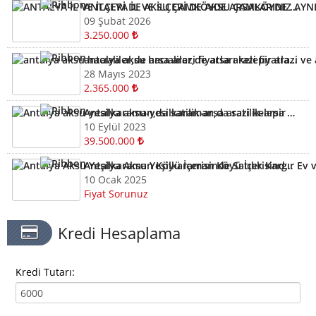
ANTALYA İL VE İLÇERİ DE AKSU ÇAMKÖYDE ARSALARINIZ AYNI GÜN NAKİTE ÇEVRİLİR
09 Şubat 2026
3.250.000
antalya aksu hacıaliler,de arsa arazi fiyatları kelepir arazi ve arsalar
28 Mayıs 2023
2.365.000
Antalya aksu-yesilkaraman,da satilik-arsa arazi kelepir
10 Eylül 2023
39.500.000
Antalya Aksu Yeşilkaraman Köyü İçerisinde Satılık Kargır Ev ve Tarla
10 Ocak 2025
Fiyat Sorunuz
Kredi Hesaplama
Kredi Tutarı: