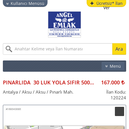
Kullanıcı Menüsü
Ücretsiz* İlan
Ver
Ara
Menü
EMLAK
İŞYERI
PINARLIDA 30 LUK YOLA SIFIR 500M2 PARSEL HAZİNE ARSASI 2B GİBİ VERİLECEK
167.000
ARSA & BAHÇE
Antalya / Aksu / Aksu / Pınarlı Mah.
İlan Kodu:
120224
TURISTIK TESIS
YAZLIK
VITRIN İLANLAR