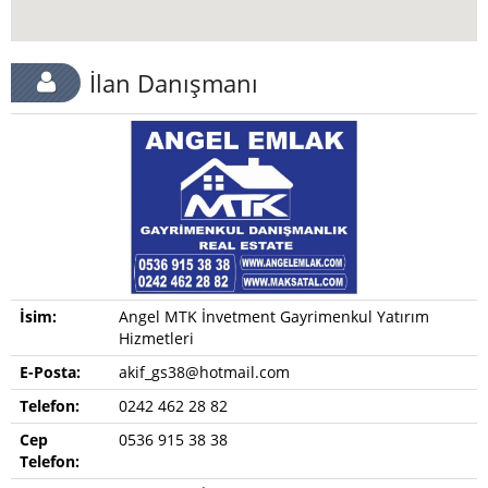
İlan Danışmanı
İsim:
Angel MTK İnvetment Gayrimenkul Yatırım
Hizmetleri
E-Posta:
akif_gs38@hotmail.com
Telefon:
0242 462 28 82
Cep
0536 915 38 38
Telefon: